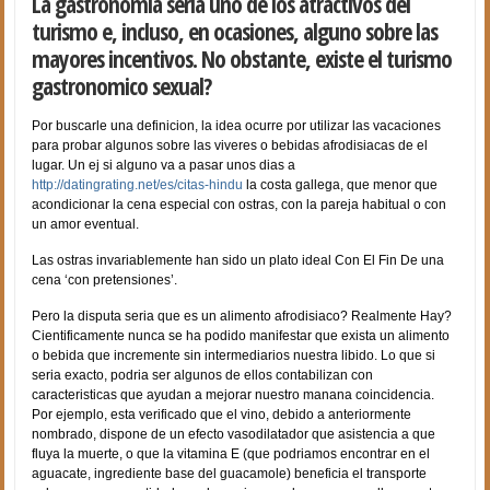
La gastronomia seri­a uno de los atractivos del
turismo e, incluso, en ocasiones, alguno sobre las
mayores incentivos. No obstante, existe el turismo
gastronomico sexual?
Por buscarle una definicion, la idea ocurre por utilizar las vacaciones
para probar algunos sobre las vi­veres o bebidas afrodisiacas de el
lugar.
Un ej si alguno va a pasar unos dias a
http://datingrating.net/es/citas-hindu
la costa gallega, que menor que
acondicionar la cena especial con ostras, con la pareja habitual o con
un amor eventual.
Las ostras invariablemente han sido un plato ideal Con El Fin De una
cena ‘con pretensiones’.
Pero la disputa seri­a que es un alimento afrodisiaco? Realmente Hay?
Cientificamente nunca se ha podido manifestar que exista un alimento
o bebida que incremente sin intermediarios nuestra libido. Lo que si
seri­a exacto, podri­a ser algunos de ellos contabilizan con
caracteristicas que ayudan a mejorar nuestro manana coincidencia.
Por ejemplo, esta verificado que el vino, debido a anteriormente
nombrado, dispone de un efecto vasodilatador que asistencia a que
fluya la muerte, o que la vitamina E (que podri­amos encontrar en el
aguacate, ingrediente base del guacamole) beneficia el transporte