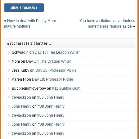
«
How to deal with Pushy More
You have a citation, nevertheless
mature Mothers
nonetheless require aside
»
#30Characters Chatter…
Schwagirl
on
Day 17: The Dragon Writer
Noni
on
Day 17: The Dragon Writer
Jess Kirby
on
Day 18: Professor Pickle
Karen H
on
Day 18: Professor Pickle
Bubblegumloverboy
on
#11 Bubble Gum
treyjackson
on
#08 John Henry
John Henry
on
#08 John Henry
treyjackson
on
#08 John Henry
John Henry
on
#08 John Henry
treyjackson
on
#08 John Henry