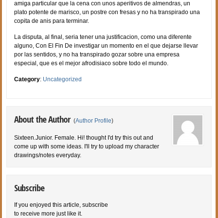
amiga particular que la cena con unos aperitivos de almendras, un
plato potente de marisco, un postre con fresas y no ha transpirado una
copita de anis para terminar.
La disputa, al final, seri­a tener una justificacion, como una diferente
alguno, Con El Fin De investigar un momento en el que dejarse llevar
por las sentidos, y no ha transpirado gozar sobre una empresa
especial, que es el mejor afrodisiaco sobre todo el mundo.
Category
:
Uncategorized
About the Author
(
Author Profile
)
Sixteen.Junior. Female. Hi! thought I'd try this out and
come up with some ideas. I'll try to upload my character
drawings/notes everyday.
Subscribe
If you enjoyed this article, subscribe
to receive more just like it.