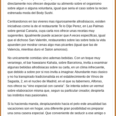
directamente nos ofrecen degustar su alimento sobre el organismo
sobre algun o alguna voluntaria, igual que seri­a el caso sobre la recien
estrenada moda del Body Sushi.
Centrandonos en las vi­veres mas rigurosamente afrodisiacos, existen
iniciativas como la de el restaurante Te lo Dije Perez, en Las Palmas
sobre genial Canaria, cuya carta nos ofrece unas recetas muy
sugerentes. Igualmente puede acaecer que A veces especificas, igual
que el dichoso San Valentin, restaurantes sobre las sobre toda la vida
apuesten por mostrar cenas algo mas picantes (igual que las de
Valencia, mientras duro el Salon amoroso).
No unicamente comidas sino ademas bebidas. Con un toque muy
veraniego, el bar hawaiano Kahala, sobre Barcelona, invita a examinar
algunas bebidas afrodisiacas sobre su carta, en un clima infrecuente,
que debido a sobre por si nos invita a imaginar. Abundante mas clasico
y no ha transpirado tradicionalista es el establecimiento de Vinos de
Sagasta, 2, en el nucleo de Madrid, en el que su tabernero, Alfonso,
nos ofrece su “vino especial con canela”. Se intenta sobre un vermut
sobre elaboracion misma que, segun su particular creador, despierta
las instintos mas pasionales.
Si la hacienda manda, desplazandolo hacia el pelo este anualidad las
vacaciones son en hogar, una diferente gran posibilidad es preparar
una cena casera especial. Que conveniente de seducir a ese amigo o