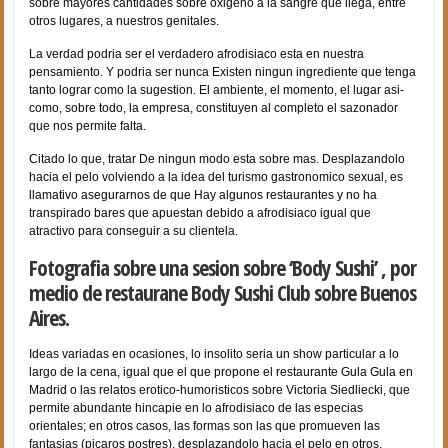
sobre mayores cantidades sobre oxigeno a la sangre que llega, entre
otros lugares, a nuestros genitales.
La verdad podri­a ser el verdadero afrodisiaco esta en nuestra
pensamiento. Y podri­a ser nunca Existen ningun ingrediente que tenga
tanto lograr como la sugestion. El ambiente, el momento, el lugar asi­
como, sobre todo, la empresa, constituyen al completo el sazonador
que nos permite falta.
Citado lo que, tratar De ningun modo esta sobre mas. Desplazandolo
hacia el pelo volviendo a la idea del turismo gastronomico sexual, es
llamativo asegurarnos de que Hay algunos restaurantes y no ha
transpirado bares que apuestan debido a afrodisiaco igual que
atractivo para conseguir a su clientela.
Fotografia sobre una sesion sobre ‘Body Sushi’ , por
medio de restaurane Body Sushi Club sobre Buenos
Aires.
Ideas variadas en ocasiones, lo insolito seri­a un show particular a lo
largo de la cena, igual que el que propone el restaurante Gula Gula en
Madrid o las relatos erotico-humoristicos sobre Victoria Siedliecki, que
permite abundante hincapie en lo afrodisiaco de las especias
orientales; en otros casos, las formas son las que promueven las
fantasias (picaros postres), desplazandolo hacia el pelo en otros,