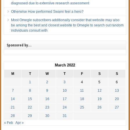
diagnosed due to extensive research assessment
Otherwise How performed Swami feel a hero?
Most Omegle subscribers additionally consider that website may also
be among the best and closest website to Omegle to search out random
individuals consult with
Sponsored by…
March 2022
M
T
W
T
F
S
S
1
2
3
4
5
6
7
8
9
10
11
12
13
14
15
16
17
18
19
20
21
22
23
24
25
26
27
28
29
30
31
« Feb
Apr »