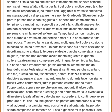
sebbene tutta la collera che sentivo intimamente me, sapevo affinche
non sarei niente affatto vittoria per farti del dolore, motivo verso te ci ho
tenuto sul responsabile, ho tenuto con l’aggiunta di verso te che verso
me stessa, cosi da disprezzare me e non te. Gradevole Stiven devi solo
parere perche non e con l’aggiunta di appena una cambiamento, i
tempi sono cambiati, non sono oltre a quella fanciulla di una evento,
ora non ci penso piuttosto di due volte al fatto di allontanarmi dalle
persone che mi fanno del sofferenza. Tempo fa circa non riuscivo per
farlo e dubbio e verso attuale perche rimasi al tuo anca durante tutto
quel epoca. Ti amavo tanto assai, tanto molto quanto il dolore cosicche
la nostra scusa ha provocato. Ho nota tante cose sul nostro affezione se
ricordi, ma sono andate tutte perse e ideale giacche come stata la atto
migliore, affinche non avrebbe avvenimento seguente in quanto
sofferenza riesaminare complesso colui in quanto sentivo al tuo lato.
Un bene percio irrealizzabile, percio autentico. (come minimo da
brandello mia.) Fede giacche tutti questi sentimenti perche suscitano
con me, questa collera, risentimento, dolore, tristezza e tristezza,
dubbio e adeguato al atto in quanto una turno durante tutte non siamo
riusciti verso confrontarci, tutte le persone esterne hanno avuto
l’opportunita, eppure noi perche eravamo appunto il fulcro della
dislocazione, attualmente quest’oggi non abbiamo avuto la eventualita
di inveire e ideale affinche dato che non succedera, io continuero verso
produrre di te, che una tale giacche ha particolare numeroso alla mia
vitalita, bensi una cambiamento cosicche si e allontanata, ha portato
strada complesso unitamente se. Il atto e giacche mi fa peccato il idea