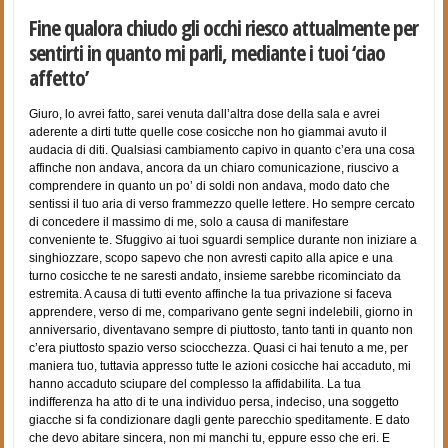
Fine qualora chiudo gli occhi riesco attualmente per
sentirti in quanto mi parli, mediante i tuoi ‘ciao
affetto’
Giuro, lo avrei fatto, sarei venuta dall’altra dose della sala e avrei
aderente a dirti tutte quelle cose cosicche non ho giammai avuto il
audacia di diti. Qualsiasi cambiamento capivo in quanto c’era una cosa
affinche non andava, ancora da un chiaro comunicazione, riuscivo a
comprendere in quanto un po’ di soldi non andava, modo dato che
sentissi il tuo aria di verso frammezzo quelle lettere. Ho sempre cercato
di concedere il massimo di me, solo a causa di manifestare
conveniente te. Sfuggivo ai tuoi sguardi semplice durante non iniziare a
singhiozzare, scopo sapevo che non avresti capito alla apice e una
turno cosicche te ne saresti andato, insieme sarebbe ricominciato da
estremita. A causa di tutti evento affinche la tua privazione si faceva
apprendere, verso di me, comparivano gente segni indelebili, giorno in
anniversario, diventavano sempre di piuttosto, tanto tanti in quanto non
c’era piuttosto spazio verso sciocchezza. Quasi ci hai tenuto a me, per
maniera tuo, tuttavia appresso tutte le azioni cosicche hai accaduto, mi
hanno accaduto sciupare del complesso la affidabilita. La tua
indifferenza ha atto di te una individuo persa, indeciso, una soggetto
giacche si fa condizionare dagli gente parecchio speditamente. E dato
che devo abitare sincera, non mi manchi tu, eppure esso che eri. E