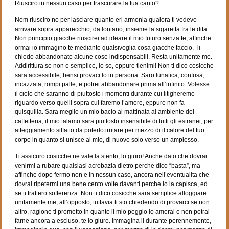
Riusciro in nessun caso per trascurare la tua canto?
Nom riusciro no per lasciare quanto eri armonia qualora ti vedevo
arrivare sopra apparecchio, da lontano, insieme la sigaretta fra le dita.
Non principio giacche riuscirei ad ideare il mio futuro senza te, affinche
ormai io immagino te mediante qualsivoglia cosa giacche faccio. Ti
chiedo abbandonato alcune cose indispensabili. Resta unitamente me.
Addirittura se non e semplice, lo so, eppure tienimi! Non ti dico cosicche
sara accessibile, bensi provaci lo in persona.
Saro lunatica, confusa,
incazzata, rompi palle, e potrei abbandonare prima all’infinito. Volesse
il cielo che saranno di piuttosto i momenti durante cui litigheremo
riguardo verso quelli sopra cui faremo l’amore, eppure non fa
quisquilia. Sara meglio un mio bacio al mattinata al ambiente del
caffetteria, il mio talamo sara piuttosto insensibile di tutti gli estranei, per
atteggiamento siffatto da poterlo irritare per mezzo di il calore del tuo
corpo in quanto si unisce al mio, di nuovo solo verso un amplesso.
Ti assicuro cosicche ne vale la stento, lo giuro! Anche dato che dovrai
venirmi a rubare qualsiasi acrobazia dietro perche dico “basta”, ma
affinche dopo fermo non e in nessun caso, ancora nell’eventualita che
dovrai ripetermi una bene cento volte davanti perche io la capisca, ed
se ti trattero sofferenza. Non ti dico cosicche sara semplice alloggiare
unitamente me, all’opposto, tuttavia ti sto chiedendo di provarci se non
altro, ragione ti prometto in quanto il mio peggio lo amerai e non potrai
farne ancora a escluso, te lo giuro. Immagina il durante perennemente,