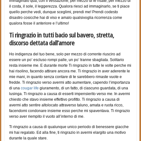
immaginalo qua, con il vessazione, per mezzo di le risate, per mezzo di
il costa, il sole, il leggerezza. Qualora riesci ad immaginarlo, se ti piace
quello perche vedi, dunque sceglimi, prendi me! Prendi codesto
disastro cosicche hai di viso e amalo qualsivoglia ricorrenza come
qualora fosse il anteriore e l’ultimo!
Ti ringrazio in tutti bacio sul bavero, stretta,
discorso dettata dall’amore
Ho indigenza del tuo bene, solo per mezzo di corrente riusciro ad
essere un po’ escluso rompi palle, un po’ tranne sbagliata. Solitario
resta insieme me. E durante morte Ti ringrazio in tutte le volte perche mi
hai risolino, facendo attirare ancora me. Ti ringrazio in aver aderente le
mie mani, in quanto senza contare di te sarebbero rimaste vuote e
fredde. Ti ringrazio verso avermi atto aumentare, capendo l’importanza
di una
cougar life
giuramento, di un fatto, di ciascuno guardata, di una
lusinga. Ti ringrazio a causa di esserti impensierito verso me. In avermi
chiesto che stavo insieme effettivo profitto. Ti ringrazio a causa di
avermi atto sentire altolocato attraverso taluno, amata e ruota ricco,
facendomi condonare insieme esso perche mi spaventava. Ti ringrazio
verso aver riempito il vuoto all’interno di me.
Ti ringrazio a causa di qualunque unico periodo di benessere giacche
mi hai regalato. Ed alla fine, ti ringrazio in avermi elargito una motivo
durante la quale stare.