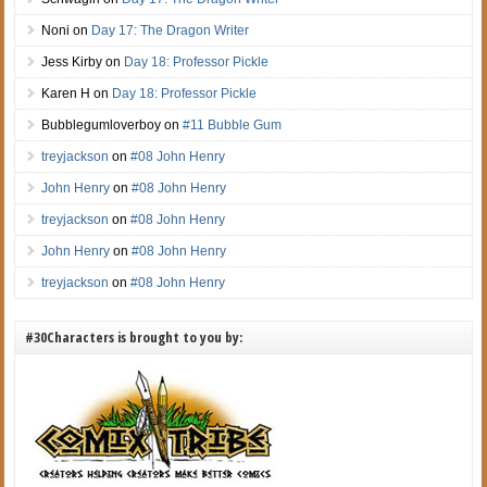
Noni
on
Day 17: The Dragon Writer
Jess Kirby
on
Day 18: Professor Pickle
Karen H
on
Day 18: Professor Pickle
Bubblegumloverboy
on
#11 Bubble Gum
treyjackson
on
#08 John Henry
John Henry
on
#08 John Henry
treyjackson
on
#08 John Henry
John Henry
on
#08 John Henry
treyjackson
on
#08 John Henry
#30Characters is brought to you by: