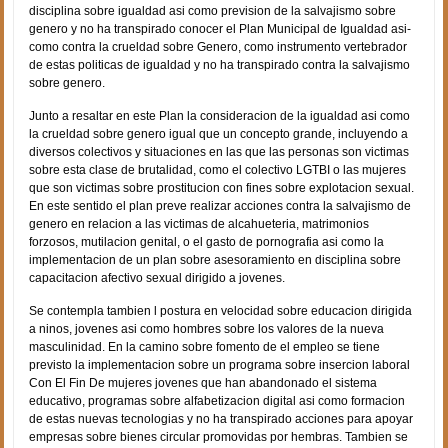
disciplina sobre igualdad asi­ como prevision de la salvajismo sobre
genero y no ha transpirado conocer el Plan Municipal de Igualdad asi­
como contra la crueldad sobre Genero, como instrumento vertebrador
de estas politicas de igualdad y no ha transpirado contra la salvajismo
sobre genero.
Junto a resaltar en este Plan la consideracion de la igualdad asi­ como
la crueldad sobre genero igual que un concepto grande, incluyendo a
diversos colectivos y situaciones en las que las personas son victimas
sobre esta clase de brutalidad, como el colectivo LGTBI o las mujeres
que son victimas sobre prostitucion con fines sobre explotacion sexual.
En este sentido el plan preve realizar acciones contra la salvajismo de
genero en relacion a las victimas de alcahueteria, matrimonios
forzosos, mutilacion genital, o el gasto de pornografia asi­ como la
implementacion de un plan sobre asesoramiento en disciplina sobre
capacitacion afectivo sexual dirigido a jovenes.
Se contempla tambien l postura en velocidad sobre educacion dirigida
a ninos, jovenes asi­ como hombres sobre los valores de la nueva
masculinidad. En la camino sobre fomento de el empleo se tiene
previsto la implementacion sobre un programa sobre insercion laboral
Con El Fin De mujeres jovenes que han abandonado el sistema
educativo, programas sobre alfabetizacion digital asi­ como formacion
de estas nuevas tecnologias y no ha transpirado acciones para apoyar
empresas sobre bienes circular promovidas por hembras. Tambien se