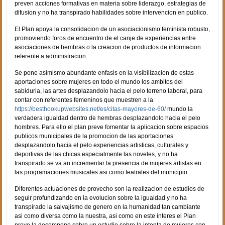
preven acciones formativas en materia sobre liderazgo, estrategi­as de
difusion y no ha transpirado habilidades sobre intervencion en publico.
El Plan apoya la consolidacion de un asociacionismo feminista robusto,
promoviendo foros de encuentro de el canje de experiencias entre
asociaciones de hembras o la creacion de productos de informacion
referente a administracion.
Se pone asimismo abundante enfasis en la visibilizacion de estas
aportaciones sobre mujeres en todo el mundo los ambitos del
sabiduria, las artes desplazandolo hacia el pelo terreno laboral, para
contar con referentes femeninos que muestren a la
https://besthookupwebsites.net/es/citas-mayores-de-60/
mundo la
verdadera igualdad dentro de hembras desplazandolo hacia el pelo
hombres. Para ello el plan preve fomentar la aplicacion sobre espacios
publicos municipales de la promocion de las aportaciones
desplazandolo hacia el pelo experiencias artisticas, culturales y
deportivas de las chicas especialmente las noveles, y no ha
transpirado se va an incrementar la presencia de mujeres artistas en
las programaciones musicales asi­ como teatrales del municipio.
Diferentes actuaciones de provecho son la realizacion de estudios de
seguir profundizando en la evolucion sobre la igualdad y no ha
transpirado la salvajismo de genero en la humanidad tan cambiante
asi­ como diversa como la nuestra, asi­ como en este interes el Plan
preve la desempeno sobre un estudio sobre la intenta de mujeres con