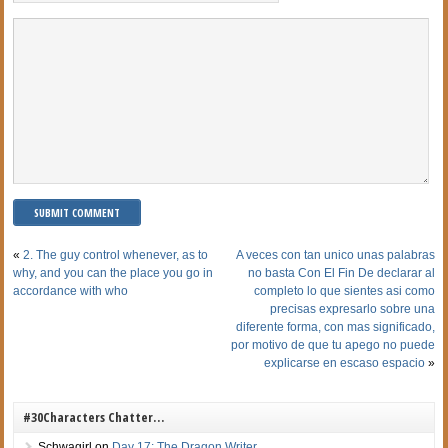
«
2. The guy control whenever, as to
A veces con tan unico unas palabras
why, and you can the place you go in
no basta Con El Fin De declarar al
accordance with who
completo lo que sientes asi­ como
precisas expresarlo sobre una
diferente forma, con mas significado,
por motivo de que tu apego no puede
explicarse en escaso espacio
»
#30Characters Chatter…
Schwagirl
on
Day 17: The Dragon Writer