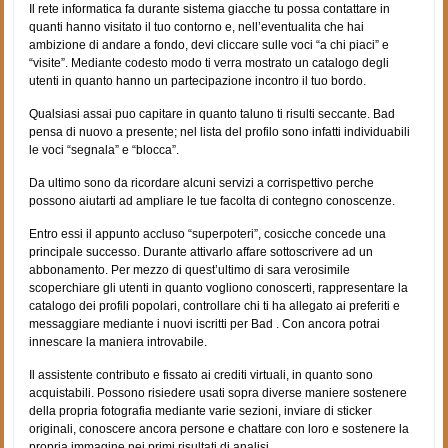
Il rete informatica fa durante sistema giacche tu possa contattare in
quanti hanno visitato il tuo contorno e, nell’eventualita che hai
ambizione di andare a fondo, devi cliccare sulle voci “a chi piaci” e
“visite”. Mediante codesto modo ti verra mostrato un catalogo degli
utenti in quanto hanno un partecipazione incontro il tuo bordo.
Qualsiasi assai puo capitare in quanto taluno ti risulti seccante. Bad
pensa di nuovo a presente; nel lista del profilo sono infatti individuabili
le voci “segnala” e “blocca”.
Da ultimo sono da ricordare alcuni servizi a corrispettivo perche
possono aiutarti ad ampliare le tue facolta di contegno conoscenze.
Entro essi il appunto accluso “superpoteri”, cosicche concede una
principale successo. Durante attivarlo affare sottoscrivere ad un
abbonamento. Per mezzo di quest’ultimo di sara verosimile
scoperchiare gli utenti in quanto vogliono conoscerti, rappresentare la
catalogo dei profili popolari, controllare chi ti ha allegato ai preferiti e
messaggiare mediante i nuovi iscritti per Bad . Con ancora potrai
innescare la maniera introvabile.
Il assistente contributo e fissato ai crediti virtuali, in quanto sono
acquistabili. Possono risiedere usati sopra diverse maniere sostenere
della propria fotografia mediante varie sezioni, inviare di sticker
originali, conoscere ancora persone e chattare con loro e sostenere la
propria immagine nei primi risultati di analisi.