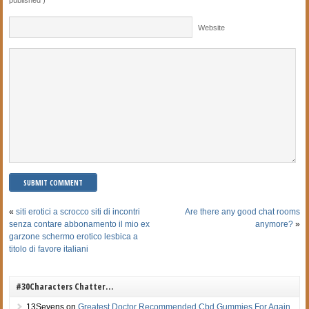
Website
«
siti erotici a scrocco siti di incontri
Are there any good chat rooms
senza contare abbonamento il mio ex
anymore?
»
garzone schermo erotico lesbica a
titolo di favore italiani
#30Characters Chatter…
13Sevens
on
Greatest Doctor Recommended Cbd Gummies For Again