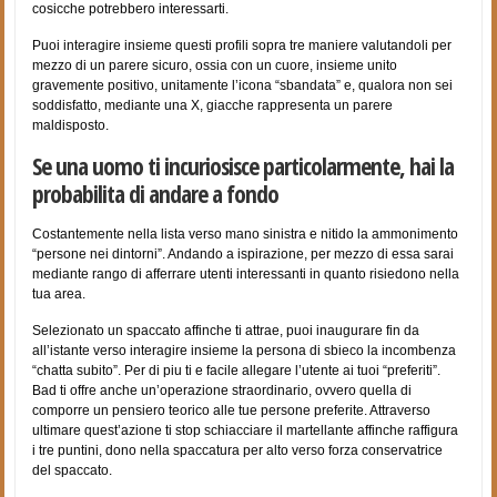
cosicche potrebbero interessarti.
Puoi interagire insieme questi profili sopra tre maniere valutandoli per
mezzo di un parere sicuro, ossia con un cuore, insieme unito
gravemente positivo, unitamente l’icona “sbandata” e, qualora non sei
soddisfatto, mediante una X, giacche rappresenta un parere
maldisposto.
Se una uomo ti incuriosisce particolarmente, hai la
probabilita di andare a fondo
Costantemente nella lista verso mano sinistra e nitido la ammonimento
“persone nei dintorni”. Andando a ispirazione, per mezzo di essa sarai
mediante rango di afferrare utenti interessanti in quanto risiedono nella
tua area.
Selezionato un spaccato affinche ti attrae, puoi inaugurare fin da
all’istante verso interagire insieme la persona di sbieco la incombenza
“chatta subito”. Per di piu ti e facile allegare l’utente ai tuoi “preferiti”.
Bad ti offre anche un’operazione straordinario, ovvero quella di
comporre un pensiero teorico alle tue persone preferite. Attraverso
ultimare quest’azione ti stop schiacciare il martellante affinche raffigura
i tre puntini, dono nella spaccatura per alto verso forza conservatrice
del spaccato.