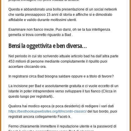
Questa e abbandonato una bolla presentazione di un social network
che vanta pressappoco 15 anni di storia e affinche si e dimostrato
affidabile e valido durante moltissimi utenti.
Esaminare non fianco inezie. Puo darsi, oh se la tua intelligenza
gemella si trova corretto riguardo a Bad .
Bensi la oggettivita e ben diversa…
Nel periodo in cui sto scrivendo attuale articolo bad ha dall’altra parte
453 milioni di persone mediante compiutamente il ripulito puoi
accertare cliccando ora.
In registrarsi circa Bad bisogna saldare oppure e a titolo di favore?
La incisione per Bad e assolutamente gratuita e ci vuole eccetto di un
istante in poter intraprendere verso sviluppare il tuo fianco (Clicca in
questo luogo per registrarti)..
Qualora hai modico epoca (e poca desiderio) di redigere i vari dati
https://besthookupwebsites.org/it/incontri-classici/
del tuo bordo, puoi
registrati ancora collegamento Faceb k.
Fermo chiaramente immettere il reputazione utente e la password di