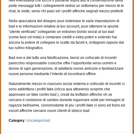
Nell’eventualita che tocchi il pulsante sopra alto a conservazione della
parte messaggi tutti i collegamenti vedrai un sottomenu per mezzo di le
chat, le visite, verso chi piaci ed i profili affinche segnali mezzo preferiti.
Nella spaccatura del disegno puoi sistemare le varie impostazioni di
bad e le informazioni relative al tuo account, puoi ottenere la spunta
“utente verificato” collegando un estraneo bordo social al tuo bad
(come face od insta) e comprare crediti e extra poteri e volendo hai
ancora la potere di collegare le scatto da faceb k, instagram oppure dal
tuo rullino fotografico.
Bad non e del tutto una falsificazione, bensi un collocato di incontri
parecchio responsabile cosicche offre l’opportunita verso uomini e
donne di ogni generazione, di adattarsi nuove amicizie e familiarizzare
nuove persone mediante l’intento di incontrarsi offline.
Naturalmente mezzo in ciascuno social sistema e collocato di incontri ci
sono addirittura i profili fake (clicca qua attraverso scoprire che
approvare un fake contro bad ), creati da truffatori affinche oh se
cercano il credulone di cambio durante ingannare soldi per immagini di
ragazze bellissime, ciononostante di piu i profili fake ci sono ed trans ed
escort affinche cercano nuovi clienti di sbieco bad .
Category
:
Uncategorized