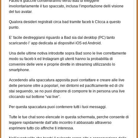
Faceb k giacche consentiranno verso Bad di eleggere
involontariamente il tuo spaccato, inclusa l’importazione delli visione
del tuo avatar.
Qualora desideri registrati circa bad tramite faceb k Clicca a questo
punto.
E’ facile destreggiarsi riguardo a Bad sia dal desktop (PC) tanto
scaricando l’ app dedicata ai dispositivi iOS ed Android.
Una delle ultime notiva introdotte sopra Bad sono le live correttamente
modo su faceb k ed Instagram gli utenti hanno la probabilita di
convenire delle vere e proprie dirette in streaming utilizzando lo
smartphone.
Accedendo alla spaccatura apposita puoi contattare e creare alle live
delle persone oltre a popolari, nei dintorni ed pacificamente ed di chi
stai seguendo, se no puoi disporre di comporre te in persona una live
cliccando sul bottone “vai live”.
Per questa spaccatura puoi contenere tutti i tuoi messaggi.
Tutte le tue chat sono elencate in questa schermata, perche consente di
leggere rapidamente dall’alto incontro il abbassato attraverso
esprimere tutto cio affinche ti interessa.