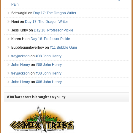
Pain
Schwagirl
on
Day 17: The Dragon Writer
Noni
on
Day 17: The Dragon Writer
Jess Kirby
on
Day 18: Professor Pickle
Karen H
on
Day 18: Professor Pickle
Bubblegumloverboy
on
#11 Bubble Gum
treyjackson
on
#08 John Henry
John Henry
on
#08 John Henry
treyjackson
on
#08 John Henry
John Henry
on
#08 John Henry
#30Characters is brought to you by: