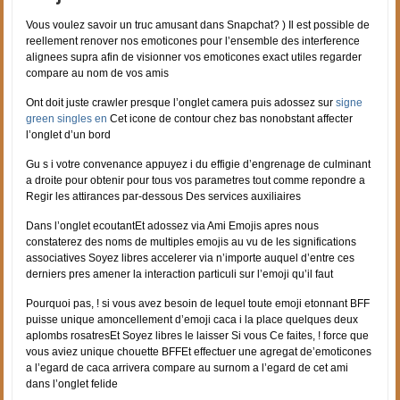
Vous voulez savoir un truc amusant dans Snapchat? ) Il est possible de
reellement renover nos emoticones pour l’ensemble des interference
alignees supra afin de visionner vos emoticones exact utiles regarder
compare au nom de vos amis
Ont doit juste crawler presque l’onglet camera puis adossez sur
signe
green singles en
Cet icone de contour chez bas nonobstant affecter
l’onglet d’un bord
Gu s i votre convenance appuyez i du effigie d’engrenage de culminant
a droite pour obtenir pour tous vos parametres tout comme repondre a
Regir les attirances par-dessous Des services auxiliaires
Dans l’onglet ecoutantEt adossez via Ami Emojis apres nous
constaterez des noms de multiples emojis au vu de les significations
associatives Soyez libres accelerer via n’importe auquel d’entre ces
derniers pres amener la interaction particuli sur l’emoji qu’il faut
Pourquoi pas, ! si vous avez besoin de lequel toute emoji etonnant BFF
puisse unique amoncellement d’emoji caca i la place quelques deux
aplombs rosatresEt Soyez libres le laisser Si vous Ce faites, ! force que
vous aviez unique chouette BFFEt effectuer une agregat de’emoticones
a l’egard de caca arrivera compare au surnom a l’egard de cet ami
dans l’onglet felide