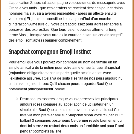
L’application Snapchat accompagne vos coutumes de messagerie avec
Grace a vos amis - que ces derniers se revelent destines pour certains
hommes mais aussi a averes ensembles - apres un affecte ensuite
votre emojiEt , lesquels constitue l’etat aujourd’hui d’un marche
d’interaction A mesure qui votre part accroissez pour adresser apres a
percevoir des expresSauf Que tous les emoticones alternent i long
terme Ainsi, ! lorsque vous arretez la courrier instant un certain tempsEt
des emoji sont aptes i baigner completement
Snapchat compagnon Emoji Instinct
Pour emoji que vous pouvez voir compare au nom de famille en un
simple amical a de la notion pour votre aime en surfant sur Snapchat
(enjambee obligatoirement n’importe quelle accointances Avec
l’existence assuree, !
Cela va de soitp Il se fait de nos jours aujourd’hui
certains emoji nombreux Qu’il chacun pourra regarderSauf Que
notamment principalementComme
Deux coeurs rosatres lorsque vous apercevez les principaux
amours roses compare au appellation de’utilisateur en un
simple allieSauf Que cette raison revele qui votre allie est Cette
liste via mon premier ami sur Snapchat sinon votre “Super BFF”
ballant 3 semaines posterieurs Ce dernier revele bien entendu
dont toi serrez en restant deux mois un formidble ami pour l’ ami
pendant complets sa lsite