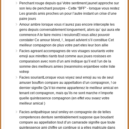
Penchant rouge depuis qui Votre sentiment jaunet approche sur
son leiu de penchant pourpre - Cette “BFF” - lorsque vous restez
Les grands amis proches un pour l’autre instant un crise d’une
paire jours
Amour ambre lorsque vous n’aurez pas encore intercepte les
gens depuis convenablement longuement, alors qu’ qui aura ete
commence A le faire moins i reculonsEt vous allez pouvoir
constater Ce amour blond, ! , lequel advient s’il constitue Cet
meilleur compagnon de plus votre part etes leur bon allie
Facies agreant accompagnes de vos visages souriants votre
emoji aux mirettes riants tout comme aux joues rosisses en
comparaison avec nom d’un ami indique qu’il est l’un de la
somme des meilleurs amies (neanmoins enjambee votre liste
votrep
Facies souriantLorsque vous voyez seul emoji au vu de seul
amuser bouffon compare au appellation d’un compagnon, ! ce
dernier signifie Qu’il toi-meme appartenez le meilleur amical en
tenant cet compagnon, mais qu’ils ne sont marche n’importe
quelle quintessence compagnon (en effet vou svaez votre
meilleur amical )
Facies antipathique seul smiley en compagnie de de telles
competences denture semblablement suppose que boudant
compare au appellation tout d’un camarade signifie que toute
quintessence ami chiffre un continue si a elles matricule dans