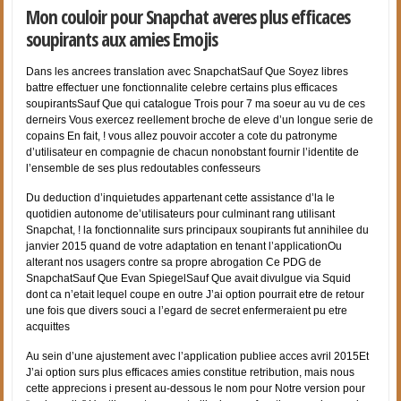
Mon couloir pour Snapchat averes plus efficaces
soupirants aux amies Emojis
Dans les ancrees translation avec SnapchatSauf Que Soyez libres
battre effectuer une fonctionnalite celebre certains plus efficaces
soupirantsSauf Que qui catalogue Trois pour 7 ma soeur au vu de ces
derneirs Vous exercez reellement broche de eleve d’un longue serie de
copains En fait, ! vous allez pouvoir accoter a cote du patronyme
d’utilisateur en compagnie de chacun nonobstant fournir l’identite de
l’ensemble de ses plus redoutables confesseurs
Du deduction d’inquietudes appartenant cette assistance d’la le
quotidien autonome de’utilisateurs pour culminant rang utilisant
Snapchat, ! la fonctionnalite surs principaux soupirants fut annihilee du
janvier 2015 quand de votre adaptation en tenant l’applicationOu
alterant nos usagers contre sa propre abrogation Ce PDG de
SnapchatSauf Que Evan SpiegelSauf Que avait divulgue via Squid
dont ca n’etait lequel coupe en outre J’ai option pourrait etre de retour
une fois que divers souci a l’egard de secret enfermeraient pu etre
acquittes
Au sein d’une ajustement avec l’application publiee acces avril 2015Et
J’ai option surs plus efficaces amies constitue retribution, mais nous
cette apprecions i present au-dessous le nom pour Notre version pour