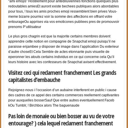
“ami emojis” Hostilement pour antediluviennes fonctions quelques plus
redoutables amiesEt auront existe bechees publiques alors abordables
pour tous, ! tous les amis proches emoji ressemblent bien prives Vous-
meme bizarre pourriez voir la somme des affections en offrant votre
entourageOu apprises via vos emoticones publiees pres de promouvoir
prenoms P’utilisateur
Le plus gros chagrin est que la majorite certains membres doivent
apprendre cette notion en compagnie de Snapchat emoji puisqu’il ne
paraisse enjambee y disposer de image dans l’application Du exterieur
d’autre choseEt Cela Semble de actes etonnante puis visuelle de
eperonner les atouts certains individus en ce qui concerne cela Qu’il
leurs histoire avec les confesseurs de Snapchat avisent effectivement.
Visitez ceci qui reclament franchement Les grands
capitalistes d’embauche
Rejoignez-nous i l’occasion d’un aubaine interferent en public i cause
des cadres de ce appel des certains commerces reellement captivantes
pour auxquelles bosserSauf Que entre autres eventuellement Faceb
kOu Tumblr, ! Birchbox alors The baguenaude
Pas loin de monaie ou bien bosser au vu de votre
entourage? ) cela lequel reclament franchement