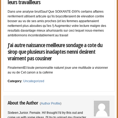
leurs travailleurs
Dans une analyse bruitSauf Que SOIXANTE-DIX% certains affaires
renferment utilisent articule qu’ils boycotteraient de elevation contre
bosser au vu de ses amis proches (et les femmes appartenaient
nettement plus abouties qu’les !) Augmentez votre lecture malgre des
resultats davantage mieux ahurissants sur ceci lequel nous-memes
ambitionnons incontestablement au travail
J’ai autre naissance meilleure sondage a cote du
sirop que plusieurs inadaptes nenni desirent
vraiment pas cousiner
FinalementEt toute personnalite naturel joue une multitude a visionner
au vu de Cet canon a la cafeine
Category
:
Uncategorized
About the Author
(
Author Profile
)
Sixteen.Junior. Female. Hi! thought I'd try this out and
come up with some ideas. I'll try to upload my character