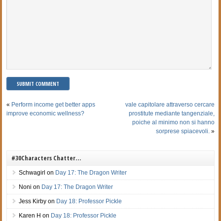
«
Perform income get better apps
vale capitolare attraverso cercare
improve economic wellness?
prostitute mediante tangenziale,
poiche al minimo non si hanno
sorprese spiacevoli.
»
#30Characters Chatter…
Schwagirl
on
Day 17: The Dragon Writer
Noni
on
Day 17: The Dragon Writer
Jess Kirby
on
Day 18: Professor Pickle
Karen H
on
Day 18: Professor Pickle