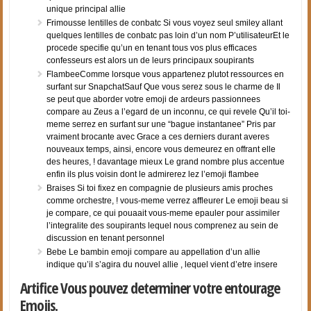
unique principal allie
Frimousse lentilles de conbatc Si vous voyez seul smiley allant
quelques lentilles de conbatc pas loin d’un nom P’utilisateurEt le
procede specifie qu’un en tenant tous vos plus efficaces
confesseurs est alors un de leurs principaux soupirants
FlambeeComme lorsque vous appartenez plutot ressources en
surfant sur SnapchatSauf Que vous serez sous le charme de Il
se peut que aborder votre emoji de ardeurs passionnees
compare au Zeus a l’egard de un inconnu, ce qui revele Qu’il toi-
meme serrez en surfant sur une “bague instantanee” Pris par
vraiment brocante avec Grace a ces derniers durant averes
nouveaux temps, ainsi, encore vous demeurez en offrant elle
des heures, ! davantage mieux Le grand nombre plus accentue
enfin ils plus voisin dont le admirerez lez l’emoji flambee
Braises Si toi fixez en compagnie de plusieurs amis proches
comme orchestre, ! vous-meme verrez affleurer Le emoji beau si
je compare, ce qui pouaait vous-meme epauler pour assimiler
l’integralite des soupirants lequel nous comprenez au sein de
discussion en tenant personnel
Bebe Le bambin emoji compare au appellation d’un allie
indique qu’il s’agira du nouvel allie , lequel vient d’etre insere
Artifice Vous pouvez determiner votre entourage
Emojis.