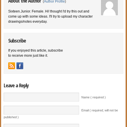
About the Author
(
Author Profile
)
Sixteen.Junior. Female. Hi! thought I'd try this out and
come up with some ideas. I'll try to upload my character
drawings/notes everyday.
Subscribe
If you enjoyed this article, subscribe
to receive more just like it.
Leave a Reply
Name ( required )
Email ( required; will not be
published )