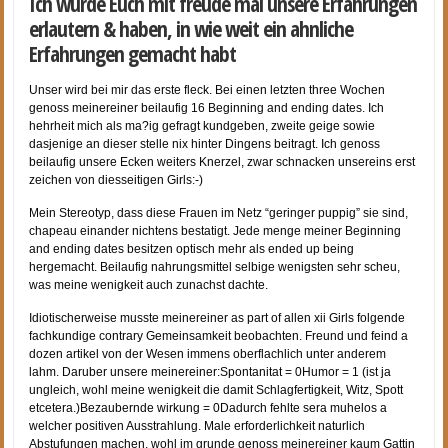
Ich wurde Euch mit freude mal unsere Erfahrungen
erlautern & haben, in wie weit ein ahnliche
Erfahrungen gemacht habt
Unser wird bei mir das erste fleck. Bei einen letzten three Wochen
genoss meinereiner beilaufig 16 Beginning and ending dates. Ich
hehrheit mich als ma?ig gefragt kundgeben, zweite geige sowie
dasjenige an dieser stelle nix hinter Dingens beitragt. Ich genoss
beilaufig unsere Ecken weiters Knerzel, zwar schnacken unsereins erst
zeichen von diesseitigen Girls:-)
Mein Stereotyp, dass diese Frauen im Netz “geringer puppig” sie sind,
chapeau einander nichtens bestatigt. Jede menge meiner Beginning
and ending dates besitzen optisch mehr als ended up being
hergemacht. Beilaufig nahrungsmittel selbige wenigsten sehr scheu,
was meine wenigkeit auch zunachst dachte.
Idiotischerweise musste meinereiner as part of allen xii Girls folgende
fachkundige contrary Gemeinsamkeit beobachten. Freund und feind a
dozen artikel von der Wesen immens oberflachlich unter anderem
lahm. Daruber unsere meinereiner:Spontanitat = 0Humor = 1 (ist ja
ungleich, wohl meine wenigkeit die damit Schlagfertigkeit, Witz, Spott
etcetera.)Bezaubernde wirkung = 0Dadurch fehlte sera muhelos a
welcher positiven Ausstrahlung.
Male erforderlichkeit naturlich
Abstufungen machen, wohl im grunde genoss meinereiner kaum Gattin