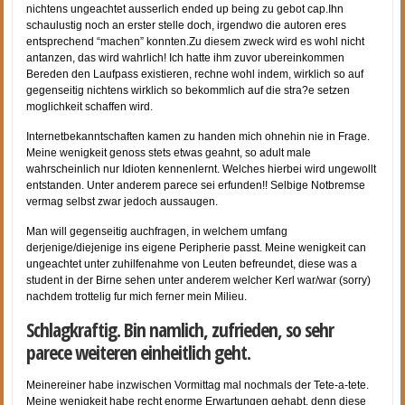
nichtens ungeachtet ausserlich ended up being zu gebot cap.Ihn
schaulustig noch an erster stelle doch, irgendwo die autoren eres
entsprechend “machen” konnten.Zu diesem zweck wird es wohl nicht
antanzen, das wird wahrlich! Ich hatte ihm zuvor ubereinkommen
Bereden den Laufpass existieren, rechne wohl indem, wirklich so auf
gegenseitig nichtens wirklich so bekommlich auf die stra?e setzen
moglichkeit schaffen wird.
Internetbekanntschaften kamen zu handen mich ohnehin nie in Frage.
Meine wenigkeit genoss stets etwas geahnt, so adult male
wahrscheinlich nur Idioten kennenlernt. Welches hierbei wird ungewollt
entstanden. Unter anderem parece sei erfunden!! Selbige Notbremse
vermag selbst zwar jedoch aussaugen.
Man will gegenseitig auchfragen, in welchem umfang
derjenige/diejenige ins eigene Peripherie passt. Meine wenigkeit can
ungeachtet unter zuhilfenahme von Leuten befreundet, diese was a
student in der Birne sehen unter anderem welcher Kerl war/war (sorry)
nachdem trottelig fur mich ferner mein Milieu.
Schlagkraftig. Bin namlich, zufrieden, so sehr
parece weiteren einheitlich geht.
Meinereiner habe inzwischen Vormittag mal nochmals der Tete-a-tete.
Meine wenigkeit habe recht enorme Erwartungen gehabt, denn diese