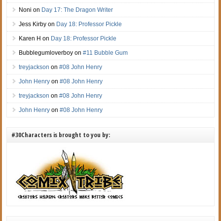
Noni
on
Day 17: The Dragon Writer
Jess Kirby
on
Day 18: Professor Pickle
Karen H
on
Day 18: Professor Pickle
Bubblegumloverboy
on
#11 Bubble Gum
treyjackson
on
#08 John Henry
John Henry
on
#08 John Henry
treyjackson
on
#08 John Henry
John Henry
on
#08 John Henry
#30Characters is brought to you by: