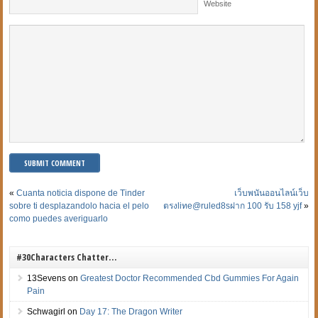
Website
«
Cuanta noticia dispone de Tinder
เว็บพนันออนไลน์เว็บ
sobre ti desplazandolo hacia el pelo
ตรงliทe@ruled8sฝาก 100 รับ 158 yjf
»
como puedes averiguarlo
#30Characters Chatter…
13Sevens
on
Greatest Doctor Recommended Cbd Gummies For Again
Pain
Schwagirl
on
Day 17: The Dragon Writer