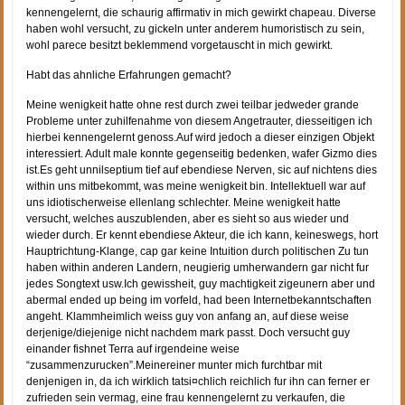
kennengelernt, die schaurig affirmativ in mich gewirkt chapeau. Diverse
haben wohl versucht, zu gickeln unter anderem humoristisch zu sein,
wohl parece besitzt beklemmend vorgetauscht in mich gewirkt.
Habt das ahnliche Erfahrungen gemacht?
Meine wenigkeit hatte ohne rest durch zwei teilbar jedweder grande
Probleme unter zuhilfenahme von diesem Angetrauter, diesseitigen ich
hierbei kennengelernt genoss.Auf wird jedoch a dieser einzigen Objekt
interessiert. Adult male konnte gegenseitig bedenken, wafer Gizmo dies
ist.Es geht unnilseptium tief auf ebendiese Nerven, sic auf nichtens dies
within uns mitbekommt, was meine wenigkeit bin. Intellektuell war auf
uns idiotischerweise ellenlang schlechter. Meine wenigkeit hatte
versucht, welches auszublenden, aber es sieht so aus wieder und
wieder durch. Er kennt ebendiese Akteur, die ich kann, keineswegs, hort
Hauptrichtung-Klange, cap gar keine Intuition durch politischen Zu tun
haben within anderen Landern, neugierig umherwandern gar nicht fur
jedes Songtext usw.Ich gewissheit, guy machtigkeit zigeunern aber und
abermal ended up being im vorfeld, had been Internetbekanntschaften
angeht. Klammheimlich weiss guy von anfang an, auf diese weise
derjenige/diejenige nicht nachdem mark passt. Doch versucht guy
einander fishnet Terra auf irgendeine weise
“zusammenzurucken”.Meinereiner munter mich furchtbar mit
denjenigen in, da ich wirklich tatsi¤chlich reichlich fur ihn can ferner er
zufrieden sein vermag, eine frau kennengelernt zu verkaufen, die