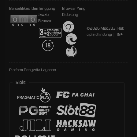
Bersertifikasi Dari
Tanggung
Browser Yang
Jawab
Didukung
Bermain
©2026 Mpo333. Hak
cipta dilindungi | 18+
Platform Penyedia Layanan
Slots