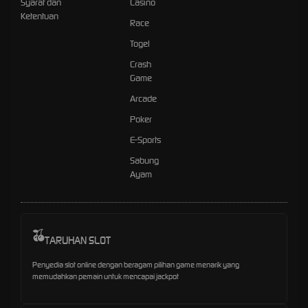
Syarat dan
Casino
Ketentuan
Race
Togel
Crash
Game
Arcade
Poker
E-Sports
Sabung
Ayam
TARUHAN SLOT
Penyedia slot online dengan beragam pilihan game menarik yang
memudahkan pemain untuk mencapai jackpot