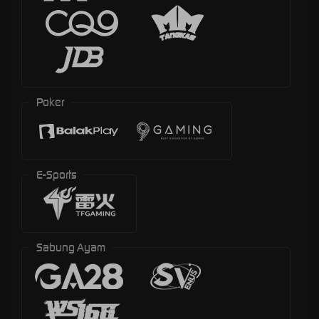
Poker
E-Sports
Sabung Ayam