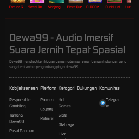
Fortune Gems 500
Sweet Bonanza 2500
Mahjong Ways 2
Pirate Quest 1000
DJ BOOM BOOM
Duck Hunters
Lucky Ne
Dewa99 - Audio Imersif
Suara Jernih Tepat Spasial
Dewa99 menghadirkan hiburan game modern serta membangun hubungan yang
sangat erat antara pengembang player dewa99.
Kebijaksanaan
Platform
Kategori
Dukungan
Komunitas
Responsible
Promosi
Hot
Telegra
Gambling
Games
m
Loyalty
Tentang
Slots
Referral
Dewa99
Olahraga
Pusat Bantuan
Live