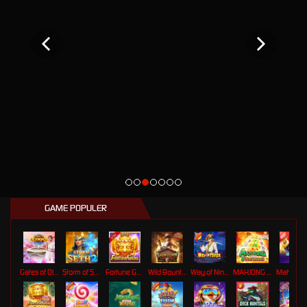
GAME POPULER
Gates of Olympus Roulette
Storm of Seth 2
Fortune Gems
Wild Bounty Showdown
Way of Ninja
MAHJONG 5 DRAGONS
Mahj