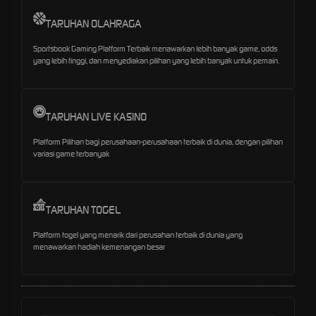
TARUHAN OLAHRAGA
Sportsbook Gaming Platform Terbaik menawarkan lebih banyak game, odds
yang lebih tinggi, dan menyediakan pilihan yang lebih banyak untuk pemain.
TARUHAN LIVE KASINO
Platform Pilihan bagi perusahaan-perusahaan terbaik di dunia, dengan pilihan
variasi game terbanyak
TARUHAN TOGEL
Platform togel yang menarik dari perusahan terbaik di dunia yang
menawarkan hadiah kemenangan besar