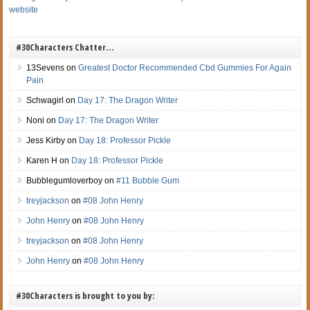
website
#30Characters Chatter…
13Sevens
on
Greatest Doctor Recommended Cbd Gummies For Again
Pain
Schwagirl
on
Day 17: The Dragon Writer
Noni
on
Day 17: The Dragon Writer
Jess Kirby
on
Day 18: Professor Pickle
Karen H
on
Day 18: Professor Pickle
Bubblegumloverboy
on
#11 Bubble Gum
treyjackson
on
#08 John Henry
John Henry
on
#08 John Henry
treyjackson
on
#08 John Henry
John Henry
on
#08 John Henry
#30Characters is brought to you by: