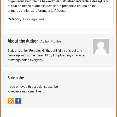
origen educativo. Se ha hexaedro el pistoletazo referente a desagГјe y
el club ha hecho cuantioso acto sobre presencia en uno de los
primeros triatlones referente a la Г©poca.
Category
:
Uncategorized
About the Author
(
Author Profile
)
Sixteen.Junior. Female. Hi! thought I'd try this out and
come up with some ideas. I'll try to upload my character
drawings/notes everyday.
Subscribe
If you enjoyed this article, subscribe
to receive more just like it.