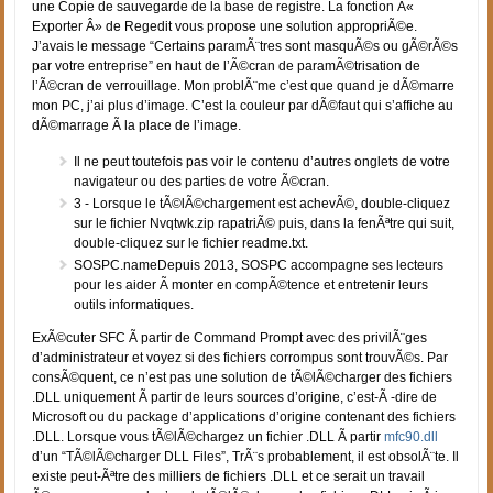
une Copie de sauvegarde de la base de registre. La fonction Â«
Exporter Â» de Regedit vous propose une solution appropriÃ©e.
J’avais le message “Certains paramÃ¨tres sont masquÃ©s ou gÃ©rÃ©s
par votre entreprise” en haut de l’Ã©cran de paramÃ©trisation de
l’Ã©cran de verrouillage. Mon problÃ¨me c’est que quand je dÃ©marre
mon PC, j’ai plus d’image. C’est la couleur par dÃ©faut qui s’affiche au
dÃ©marrage Ã la place de l’image.
Il ne peut toutefois pas voir le contenu d’autres onglets de votre
navigateur ou des parties de votre Ã©cran.
3 - Lorsque le tÃ©lÃ©chargement est achevÃ©, double-cliquez
sur le fichier Nvqtwk.zip rapatriÃ© puis, dans la fenÃªtre qui suit,
double-cliquez sur le fichier readme.txt.
SOSPC.nameDepuis 2013, SOSPC accompagne ses lecteurs
pour les aider Ã monter en compÃ©tence et entretenir leurs
outils informatiques.
ExÃ©cuter SFC Ã partir de Command Prompt avec des privilÃ¨ges
d’administrateur et voyez si des fichiers corrompus sont trouvÃ©s. Par
consÃ©quent, ce n’est pas une solution de tÃ©lÃ©charger des fichiers
.DLL uniquement Ã partir de leurs sources d’origine, c’est-Ã -dire de
Microsoft ou du package d’applications d’origine contenant des fichiers
.DLL. Lorsque vous tÃ©lÃ©chargez un fichier .DLL Ã partir
mfc90.dll
d’un “TÃ©lÃ©charger DLL Files”, TrÃ¨s probablement, il est obsolÃ¨te. Il
existe peut-Ãªtre des milliers de fichiers .DLL et ce serait un travail