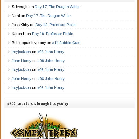
Schwagirl
on
Day 17: The Dragon Writer
Noni
on
Day 17: The Dragon Writer
Jess Kirby
on
Day 18: Professor Pickle
Karen H
on
Day 18: Professor Pickle
Bubblegumloverboy
on
#11 Bubble Gum
treyjackson
on
#08 John Henry
John Henry
on
#08 John Henry
treyjackson
on
#08 John Henry
John Henry
on
#08 John Henry
treyjackson
on
#08 John Henry
#30Characters is brought to you by: