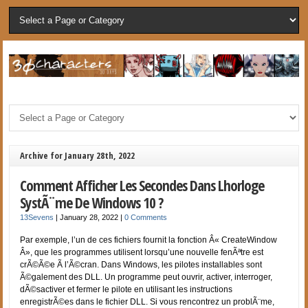
Archive for January 28th, 2022
Comment Afficher Les Secondes Dans Lhorloge
SystÃ¨me De Windows 10 ?
13Sevens
|
January 28, 2022
|
0 Comments
Par exemple, l’un de ces fichiers fournit la fonction Â« CreateWindow
Â», que les programmes utilisent lorsqu’une nouvelle fenÃªtre est
crÃ©Ã©e Ã l’Ã©cran. Dans Windows, les pilotes installables sont
Ã©galement des DLL. Un programme peut ouvrir, activer, interroger,
dÃ©sactiver et fermer le pilote en utilisant les instructions
enregistrÃ©es dans le fichier DLL. Si vous rencontrez un problÃ¨me,