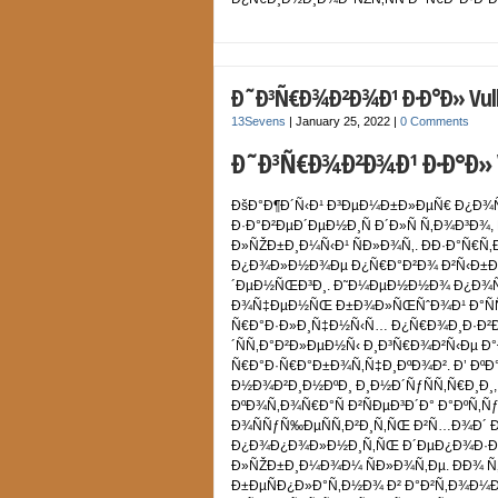
Ð˜Ð³Ñ€Ð¾Ð²Ð¾Ð¹ Ð·Ð°Ð» Vulk
13Sevens
|
January 25, 2022
|
0 Comments
Ð˜Ð³Ñ€Ð¾Ð²Ð¾Ð¹ Ð·Ð°Ð» Vu
ÐšÐ°Ð¶Ð´Ñ‹Ð¹ Ð³ÐµÐ¼Ð±Ð»ÐµÑ€ Ð¿Ð¾Ñ
Ð·Ð°Ð²ÐµÐ´ÐµÐ½Ð¸Ñ Ð´Ð»Ñ Ñ‚Ð¾Ð³Ð¾,
Ð»ÑŽÐ±Ð¸Ð¼Ñ‹Ð¹ ÑÐ»Ð¾Ñ‚. ÐÐ·Ð°Ñ€
Ð¿Ð¾Ð»Ð½Ð¾Ðµ Ð¿Ñ€Ð°Ð²Ð¾ Ð²Ñ‹Ð±Ð¸Ñ
´ÐµÐ½ÑŒÐ³Ð¸. Ð˜Ð¼ÐµÐ½Ð½Ð¾ Ð¿Ð¾ÑÑ‚
Ð¾Ñ‡ÐµÐ½ÑŒ Ð±Ð¾Ð»ÑŒÑˆÐ¾Ð¹ Ð°ÑÑ
Ñ€Ð°Ð·Ð»Ð¸Ñ‡Ð½Ñ‹Ñ… Ð¿Ñ€Ð¾Ð¸Ð·Ð²Ð
´ÑÑ‚Ð°Ð²Ð»ÐµÐ½Ñ‹ Ð¸Ð³Ñ€Ð¾Ð²Ñ‹Ðµ Ð
Ñ€Ð°Ð·Ñ€Ð°Ð±Ð¾Ñ‚Ñ‡Ð¸ÐºÐ¾Ð². Ð’ Ðº
Ð½Ð¾Ð²Ð¸Ð½ÐºÐ¸ Ð¸Ð½Ð´ÑƒÑÑ‚Ñ€Ð¸Ð¸,
ÐºÐ¾Ñ‚Ð¾Ñ€Ð°Ñ Ð²ÑÐµÐ³Ð´Ð° Ð°ÐºÑ‚Ñ
Ð¾ÑÑƒÑ‰ÐµÑÑ‚Ð²Ð¸Ñ‚ÑŒ Ð²Ñ…Ð¾Ð´ Ð
Ð¿Ð¾Ð¿Ð¾Ð»Ð½Ð¸Ñ‚ÑŒ Ð´ÐµÐ¿Ð¾Ð·Ð¸Ñ‚
Ð»ÑŽÐ±Ð¸Ð¼Ð¾Ð¼ ÑÐ»Ð¾Ñ‚Ðµ. ÐÐ¾ 
Ð±ÐµÑÐ¿Ð»Ð°Ñ‚Ð½Ð¾ Ð² Ð°Ð²Ñ‚Ð¾Ð¼Ð°Ñ