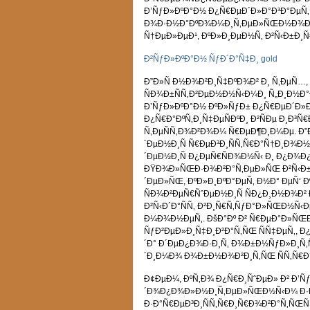
Ð’ÑƒÐ»ÐºÐ°Ð½ Ð¿Ñ€ÐµÐ´Ð»Ð°Ð³Ð°ÐµÑ‚
Ð¾Ð·Ð½Ð°ÐºÐ¾Ð¼Ð¸Ñ‚ÐµÐ»ÑŒÐ½Ð¾Ð¼ Ð
Ñ†ÐµÐ»ÐµÐ¹, ÐºÐ»Ð¸ÐµÐ½Ñ‚ Ð²Ñ‹Ð±Ð¸Ñ
Ð²ÑƒÐ»ÐºÐ°Ð½ ÑƒÐ´Ð°Ñ‡Ð¸ gold
Ð”Ð»Ñ Ð½Ð¾Ð²Ð¸Ñ‡ÐºÐ¾Ð² Ð¸ Ñ‚ÐµÑ…,
ÑÐ¾Ð±ÑÑ‚Ð²ÐµÐ½Ð½Ñ‹Ð¼Ð¸ Ñ„Ð¸Ð½Ð°
Ð’ÑƒÐ»ÐºÐ°Ð½ ÐºÐ»ÑƒÐ± Ð¿Ñ€ÐµÐ´Ð»Ð
Ð¿Ñ€Ð°ÐºÑ‚Ð¸Ñ‡ÐµÑÐºÐ¸ Ð²ÑÐµ Ð¸Ð³
Ñ‚ÐµÑÑ‚Ð¾Ð²Ð¾Ð¼ Ñ€ÐµÐ¶Ð¸Ð¼Ðµ. Ð
´ÐµÐ½Ð¸Ñ Ñ€ÐµÐ³Ð¸ÑÑ‚Ñ€Ð°Ñ†Ð¸Ð¾
´ÐµÐ½Ð¸Ñ Ð¿ÐµÑ€ÑÐ¾Ð½Ñ‹ Ð¸ Ð¿Ð¾Ð
ÐŸÐ¾Ð»ÑŒÐ·Ð¾Ð²Ð°Ñ‚ÐµÐ»ÑŒ Ð²Ñ‹Ð±
´ÐµÐ»ÑŒ, ÐºÐ»Ð¸ÐºÐ°ÐµÑ‚ Ð½Ð° ÐµÑ‘ Ð
ÑÐ¾Ð²ÐµÑ€ÑˆÐµÐ½Ð¸Ñ ÑÐ¿Ð¸Ð½Ð¾Ð²
Ð²Ñ‹Ð´Ð°ÑÑ‚ Ð²Ð¸Ñ€Ñ‚ÑƒÐ°Ð»ÑŒÐ½Ñ‹Ðµ
Ð¼Ð¾Ð½ÐµÑ‚. ÐšÐ°Ðº Ð² Ñ€ÐµÐ°Ð»ÑŒÐ
ÑƒÐ²ÐµÐ»Ð¸Ñ‡Ð¸Ð²Ð°Ñ‚ÑŒ ÑÑ‡ÐµÑ‚, 
´Ð° Ð´ÐµÐ¿Ð¾Ð·Ð¸Ñ‚ Ð¾Ð±Ð½ÑƒÐ»Ð¸Ñ
´Ð¸Ð¼Ð¾ Ð¾Ð±Ð½Ð¾Ð²Ð¸Ñ‚ÑŒ ÑÑ‚Ñ€Ð
Ð¢ÐµÐ¼, ÐºÑ‚Ð¾ Ð¿Ñ€Ð¸ÑˆÐµÐ» Ð² Ð’Ñ
´Ð¾Ð¿Ð¾Ð»Ð½Ð¸Ñ‚ÐµÐ»ÑŒÐ½Ñ‹Ð¼ Ð·Ð
Ð·Ð°Ñ€ÐµÐ³Ð¸ÑÑ‚Ñ€Ð¸Ñ€Ð¾Ð²Ð°Ñ‚ÑŒÑ