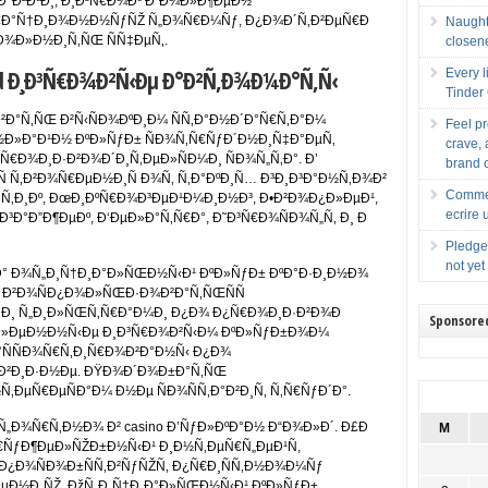
Ð°Ð²ÐºÐ¸, Ð¸Ð³Ñ€Ð¾Ðº Ð´Ð¾Ð»Ð¶ÐµÐ½
Ñ€Ð°Ñ†Ð¸Ð¾Ð½Ð½ÑƒÑŽ Ñ„Ð¾Ñ€Ð¼Ñƒ, Ð¿Ð¾Ð´Ñ‚Ð²ÐµÑ€Ð
Naught
Ð¾Ð»Ð½Ð¸Ñ‚ÑŒ ÑÑ‡ÐµÑ‚.
closen
d Ð¸Ð³Ñ€Ð¾Ð²Ñ‹Ðµ Ð°Ð²Ñ‚Ð¾Ð¼Ð°Ñ‚Ñ‹
Every l
Tinder
²Ð°Ñ‚ÑŒ Ð²Ñ‹ÑÐ¾ÐºÐ¸Ð¼ ÑÑ‚Ð°Ð½Ð´Ð°Ñ€Ñ‚Ð°Ð¼
Feel pr
Ð½Ð»Ð°Ð¹Ð½ ÐºÐ»ÑƒÐ± ÑÐ¾Ñ‚Ñ€ÑƒÐ´Ð½Ð¸Ñ‡Ð°ÐµÑ‚
crave, 
€Ð¾Ð¸Ð·Ð²Ð¾Ð´Ð¸Ñ‚ÐµÐ»ÑÐ¼Ð¸ ÑÐ¾Ñ„Ñ‚Ð°. Ð’
brand 
 Ñ‚Ð²Ð¾Ñ€ÐµÐ½Ð¸Ñ Ð¾Ñ‚ Ñ‚Ð°ÐºÐ¸Ñ… Ð³Ð¸Ð³Ð°Ð½Ñ‚Ð¾Ð²
Commen
°Ñ‚Ð¸Ðº, ÐœÐ¸ÐºÑ€Ð¾Ð³ÐµÐ¹Ð¼Ð¸Ð½Ð³, Ð•Ð²Ð¾Ð¿Ð»ÐµÐ¹,
ecrire 
Ð³Ð°Ð”Ð¶ÐµÐº, Ð‘ÐµÐ»Ð°Ñ‚Ñ€Ð°, Ð˜Ð³Ñ€Ð¾ÑÐ¾Ñ„Ñ‚ Ð¸ Ð
Pledge:
not yet
€Ð° Ð¾Ñ„Ð¸Ñ†Ð¸Ð°Ð»ÑŒÐ½Ñ‹Ð¹ ÐºÐ»ÑƒÐ± ÐºÐ°Ð·Ð¸Ð½Ð¾
 Ð²Ð¾ÑÐ¿Ð¾Ð»ÑŒÐ·Ð¾Ð²Ð°Ñ‚ÑŒÑÑ
¹ Ð¸ Ñ„Ð¸Ð»ÑŒÑ‚Ñ€Ð°Ð¼Ð¸ Ð¿Ð¾ Ð¿Ñ€Ð¾Ð¸Ð·Ð²Ð¾Ð
Sponsore
°Ð²Ð»ÐµÐ½Ð½Ñ‹Ðµ Ð¸Ð³Ñ€Ð¾Ð²Ñ‹Ð¼ ÐºÐ»ÑƒÐ±Ð¾Ð¼
°ÑÑÐ¾Ñ€Ñ‚Ð¸Ñ€Ð¾Ð²Ð°Ð½Ñ‹ Ð¿Ð¾
Ð²Ð¸Ð·Ð½Ðµ. ÐŸÐ¾Ð´Ð¾Ð±Ð°Ñ‚ÑŒ
ÐµÑ€ÐµÑÐ°Ð¼ Ð½Ðµ ÑÐ¾ÑÑ‚Ð°Ð²Ð¸Ñ‚ Ñ‚Ñ€ÑƒÐ´Ð°.
„Ð¾Ñ€Ñ‚Ð½Ð¾ Ð² casino Ð’ÑƒÐ»ÐºÐ°Ð½ Ð“Ð¾Ð»Ð´. Ð£Ð
M
Ñ€ÑƒÐ¶ÐµÐ»ÑŽÐ±Ð½Ñ‹Ð¹ Ð¸Ð½Ñ‚ÐµÑ€Ñ„ÐµÐ¹Ñ,
Ð¿Ð¾ÑÐ¾Ð±ÑÑ‚Ð²ÑƒÑŽÑ‚ Ð¿Ñ€Ð¸ÑÑ‚Ð½Ð¾Ð¼Ñƒ
Ð½Ð¸ÑŽ. ÐžÑ„Ð¸Ñ†Ð¸Ð°Ð»ÑŒÐ½Ñ‹Ð¹ ÐºÐ»ÑƒÐ±