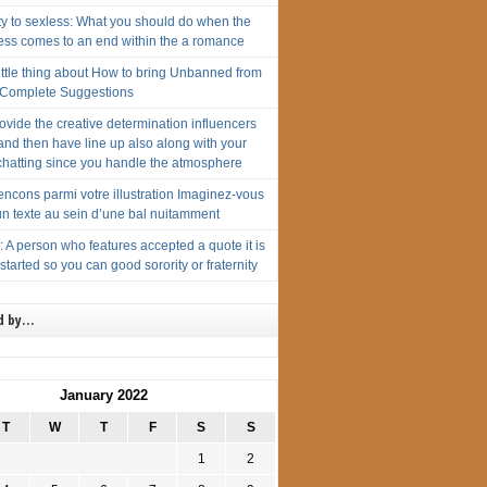
y to sexless: What you should do when the
ess comes to an end within the a romance
ittle thing about How to bring Unbanned from
 Complete Suggestions
ovide the creative determination influencers
and then have line up also along with your
chatting since you handle the atmosphere
cons parmi votre illustration Imaginez-vous
un texte au sein d’une bal nuitamment
 A person who features accepted a quote it is
 started so you can good sorority or fraternity
d by…
January 2022
T
W
T
F
S
S
1
2