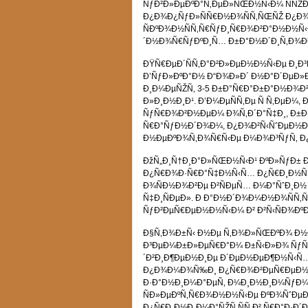
ÑƒÐ²Ð»ÐµÐºÐ°Ñ‚ÐµÐ»ÑŒÐ½Ñ‹Ð¼ ÑÑŽ
Ð¿Ð¾Ð¿ÑƒÐ»ÑÑ€Ð½Ð¾ÑÑ‚ÑŒÑŽ Ð¿Ð¾Ð
ÑÐºÐ¾Ð½ÑÑ‚Ñ€ÑƒÐ¸Ñ€Ð¾Ð²Ð°Ð½Ð½Ñ‹
´Ð½Ð¾Ñ€ÑƒÐºÐ¸Ñ… Ð±Ð°Ð½Ð´Ð¸Ñ‚Ð¾Ð²
ÐŸÑ€ÐµÐ´ÑÑ‚Ð°Ð²Ð»ÐµÐ½Ð½Ñ‹Ðµ Ð¸Ð³
Ð’ÑƒÐ»ÐºÐ°Ð½ Ð“Ð¾Ð»Ð´ Ð½Ð°Ð´ÐµÐ»Ð
Ð¸Ð¼ÐµÑŽÑ‚ 3-5 Ð±Ð°Ñ€Ð°Ð±Ð°Ð½Ð¾Ð
Ð»Ð¸Ð½Ð¸Ð¹. Ð’Ð¼ÐµÑÑ‚Ðµ Ñ Ñ‚ÐµÐ¼
ÑƒÑ€Ð¾Ð²Ð½ÐµÐ¼ Ð¾Ñ‚Ð´Ð°Ñ‡Ð¸, Ð±Ð
Ñ€Ð°ÑƒÐ½Ð´Ð¾Ð¼, Ð¿Ð¾Ð²Ñ‹ÑˆÐµÐ½Ð
Ð½ÐµÐºÐ¾Ñ‚Ð¾Ñ€Ñ‹Ðµ Ð¼Ð¾Ð³ÑƒÑ‚ Ð¿
ÐžÑ„Ð¸Ñ†Ð¸Ð°Ð»ÑŒÐ½Ñ‹Ð¹ ÐºÐ»ÑƒÐ± Ð
Ð¿Ñ€Ð¾Ð·Ñ€Ð°Ñ‡Ð½Ñ‹Ñ… Ð¿Ñ€Ð¸Ð½Ñ†
Ð¾ÑÐ½Ð¾Ð²Ðµ Ð²ÑÐµÑ… Ð¼Ð°ÑˆÐ¸Ð½
Ñ‡Ð¸ÑÐµÐ». Ð Ð°Ð½Ð´Ð¾Ð¼Ð½Ð¾ÑÑ‚
ÑƒÐ²ÐµÑ€ÐµÐ½Ð½Ñ‹Ð¼ Ð² Ð²Ñ‹ÑÐ¾ÐºÐ
Ð§Ñ‚Ð¾Ð±Ñ‹ Ð½Ðµ Ñ‚Ð¾Ð»ÑŒÐºÐ¾ Ð½
Ð³ÐµÐ¼Ð±Ð»ÐµÑ€Ð°Ð¼ Ð±Ñ‹Ð»Ð¾ ÑƒÑŽ
´Ð²Ð¸Ð¶ÐµÐ½Ð¸Ðµ Ð´ÐµÐ½ÐµÐ¶Ð½Ñ‹Ñ… Ñ
Ð¿Ð¾Ð¼Ð¾Ñ‰Ð¸ Ð¿Ñ€Ð¾Ð²ÐµÑ€ÐµÐ½Ð
Ð·Ð°Ð½Ð¸Ð¼Ð°ÐµÑ‚ Ð¼Ð¸Ð½Ð¸Ð¼ÑƒÐ¼ Ð
ÑÐ»ÐµÐºÑ‚Ñ€Ð¾Ð½Ð½Ñ‹Ðµ ÐºÐ¾ÑˆÐµ
Ð¿Ñ€Ð¸Ð½Ð¸Ð¼Ð°ÑŽÑ‚ÑÑ Ð² Ñ€Ð°Ð·Ð´Ð