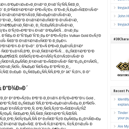
¾Ð¼ Ð³ÐµÐ¼Ð±Ð»Ð¸Ð½Ð³ Ð¸Ð½Ð´ÑƒÑÑ‚Ñ€Ð¸Ð¸
treyja
Ð»Ð´ Ð¸Ð³Ñ€Ð¾Ð²Ð¾Ð¹ ÐºÐ»ÑƒÐ±. Ð”Ð»Ð¸Ñ‚ÐµÐ»ÑŒÐ½Ñ‹Ð¹
µ Ñ Ð¼Ð½Ð¾Ð³Ð¾Ñ‡Ð¸ÑÐ»ÐµÐ½Ð½Ñ‹Ð¼Ð¸
John H
²Ð°Ð¼Ð¸, Ñ€Ð°Ð·Ð½Ð¾Ð¾Ð±Ñ€Ð°Ð·Ð½Ñ‹Ð¼Ð¸
treyja
¾Ð¶ÐµÐ½Ð¸ÑÐ¼Ð¸ Ð¸ Ñ‡ÐµÑÑ‚Ð½Ñ‹Ð¼Ð¸
Ð»ÑƒÐ± Ð’ÑƒÐ»ÐºÐ°Ð½ Ð½Ð° Ð²ÐµÑ€Ñ…Ð½Ð¸Ðµ
Ð’ÑÐµ Ð·Ð°ÑˆÐµÐ´ÑˆÐ¸Ðµ Ð² ÐºÐ»ÑƒÐ± Vulkan Gold Ð±ÑƒÐ
#30Charac
µÐ½Ñ‹ Ñ€Ð°Ð·Ð½Ð¾Ð¾Ð±Ñ€Ð°Ð·Ð¸ÐµÐ¼
²Ð¾Ð³Ð¾ Ð·Ð°Ð»Ð°. Ð”Ð»Ñ ÐºÐ»Ð¸ÐµÐ½Ñ‚Ð¾Ð²
Ð·Ñ€Ð°Ð±Ð¾Ñ‚ÐºÐ¸ Ð¼Ð¸Ñ€Ð¾Ð²Ñ‹Ñ… Ð¿Ñ€Ð¾Ð²Ð°Ð¹Ð
Ð±ÐµÐ¶ÑŒÑ. ÐšÑ€ÑƒÐ³Ð»Ð¾ÑÑƒÑ‚Ð¾Ñ‡Ð½Ñ‹Ð¹ Ð
Ð¿Ñ€Ð¾Ñ„ÐµÑÑÐ¸Ð¾Ð½Ð°Ð»ÑŒÐ½Ñ‹Ð¹ ÑÐ°Ð¿Ð¿Ð¾Ñ€Ñ‚,
Ð½Ð¸Ñ€Ñ‹, Ñ‰ÐµÐ´Ñ€Ñ‹Ðµ Ð°ÐºÑ†Ð¸Ð¸,
Œ Ð±ÐµÐ· Ð¿Ñ€ÐµÐ¿ÑÑ‚ÑÑ‚Ð²Ð¸Ð¹ â€” Ñ‚Ð¾, Ð·Ð°
½ Ð“Ð¾Ð»Ð´
Recent P
Ð¸Ð¹ Ð² ÐºÐ»ÑƒÐ± ÐºÐ°Ð·Ð¸Ð½Ð¾ Ð’ÑƒÐ»ÐºÐ°Ð½ Gold ,
Identif
Ð²Ð°Ñ‚ÑŒ Ð¿Ñ€ÐµÐ´ÑÑ‚Ð°Ð²Ð»ÐµÐ½Ð½Ñ‹Ðµ Ð¸Ð³Ñ€Ñ‹.
explana
Ñ€ÐµÐ´Ð¾ÑÑ‚Ð°Ð²Ð¸Ñ‚ Ð²Ð¸Ñ€Ñ‚ÑƒÐ°Ð»ÑŒÐ½ÑƒÑŽ
Tinder
ƒÐµÑ‚ Ñ€ÐµÐ³Ð¸ÑÑ‚Ñ€Ð¸Ñ€Ð¾Ð²Ð°Ñ‚ÑŒÑÑ.
your p
Ñ‚Ð¸Ð²Ð¸Ñ€ÑƒÐµÑ‚ÑÑ Ð² Ð±Ñ€Ð°ÑƒÐ·ÐµÑ€Ðµ Ð¿Ð¾ÑÐ»Ðµ
Ž Ð¼Ð¾Ð´ÐµÐ»ÑŒ. Ð”Ð»Ñ Ñ‚Ð¾Ð³Ð¾, Ñ‡Ñ‚Ð¾Ð±Ñ‹ Ð
Are My