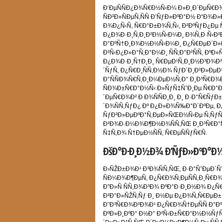
Ð‘ÐµÑÑÐ¿Ð¾Ñ€Ð½Ñ‹Ð¼ Ð»Ð¸Ð´ÐµÑ€Ð
ÑÐ²Ð»ÑÐµÑ‚ÑÑ Ð’ÑƒÐ»ÐºÐ°Ð½ Ð“Ð¾
Ð¾Ð¿Ñ‹Ñ‚ Ñ€Ð°Ð±Ð¾Ñ‚Ñ‹, Ð²ÐºÑƒÐ¿Ð
Ð¿Ð¾Ð·Ð¸Ñ‚Ð¸Ð²Ð½Ñ‹Ð¼Ð¸ Ð¾Ñ‚Ð·Ñ‹Ð
Ð°ÐºÑ†Ð¸Ð¾Ð½Ð½Ñ‹Ð¼Ð¸ Ð¿Ñ€ÐµÐ´Ð»Ð
Ð²Ñ‹Ð¿Ð»Ð°Ñ‚Ð°Ð¼Ð¸ ÑÑ‚Ð°Ð²ÑÑ‚ Ðº
Ð¿Ð¾Ð·Ð¸Ñ†Ð¸Ð¸ Ñ€ÐµÐ¹Ñ‚Ð¸Ð½Ð³Ð¾Ð². 
´ÑƒÑ‚ Ð¿Ñ€Ð¸ÑÑ‚Ð½Ð¾ ÑƒÐ´Ð¸Ð²Ð»Ð
Ð°ÑÑÐ¾Ñ€Ñ‚Ð¸Ð¼ÐµÐ½Ñ‚Ð° Ð¸Ð³Ñ€Ð¾Ð
ÑÐ¾Ð±Ñ€Ð°Ð½Ñ‹ Ð»ÑƒÑ‡ÑˆÐ¸Ðµ Ñ€Ð°
´ÐµÑ€Ð¾Ð² Ð Ð¾ÑÑÐ¸Ð¸ Ð¸ Ð·Ð°Ñ€Ñƒ
´Ð¾ÑÑ‚ÑƒÐ¿ Ðº Ð¿Ð»Ð¾Ñ‰Ð°Ð´ÐºÐµ, 
ÑƒÐ²Ð»ÐµÐºÐ°Ñ‚ÐµÐ»ÑŒÐ½Ñ‹Ðµ Ñ‚ÑƒÑ€
Ð²Ð¾Ð·Ð¼Ð¾Ð¶Ð½Ð¾ÑÑ‚ÑŒ Ð¸Ð³Ñ€Ð°Ñ‚Ñ
Ñ‡Ñ‚Ð¾ Ñ†ÐµÐ½ÑÑ‚ Ñ€ÐµÑÑƒÑ€Ñ.
ÐšÐ°Ð·Ð¸Ð½Ð¾ Ð’ÑƒÐ»ÐºÐ°Ð
Ð›ÑŽÐ±Ð¾Ð¹ Ð³Ð¾ÑÑ‚ÑŒ, Ð·Ð°ÑˆÐµÐ´Ñˆ
ÑÐ¼Ð¾Ð¶ÐµÑ‚ Ð¿Ñ€Ð¾Ñ‚ÐµÑÑ‚Ð¸Ñ€Ð¾
Ð”Ð»Ñ ÑÑ‚Ð¾Ð³Ð¾ ÐºÐ°Ð·Ð¸Ð½Ð¾ Ð¿
Ð²Ð°Ð»ÑŽÑ‚Ñƒ Ð¸ Ð½Ðµ Ð¿Ð¾Ñ‚Ñ€ÐµÐ±Ñ
Ð˜Ð³Ñ€Ð¾Ð²Ð¾Ð¹ Ð¿Ñ€Ð¾Ñ†ÐµÑÑ Ð°Ðº
ÐºÐ»Ð¸ÐºÐ° Ð½Ð° Ð²Ñ‹Ð±Ñ€Ð°Ð½Ð½ÑƒÑ