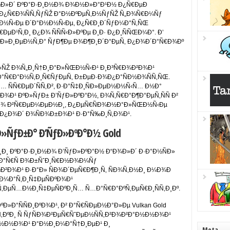
Ð¾Ð»Ð´ ÐºÐ°Ð·Ð¸Ð½Ð¾ Ð¾Ð½Ð»Ð°Ð¹Ð½ Ð¿Ñ€ÐµÐ
 Ð¿Ñ€Ð¾ÑÑ‚ÑƒÑŽ Ð°Ð½ÐºÐµÑ‚Ð½ÑƒÑŽ Ñ„Ð¾Ñ€Ð¼Ñƒ
Ñ‚Ð½Ñ‹Ðµ Ð´Ð°Ð½Ð½Ñ‹Ðµ, Ð¿Ñ€Ð¸Ð´ÑƒÐ¼Ð°Ñ‚ÑŒ
µÐ¹Ñ‚Ð¸ Ð¿Ð¾ ÑÑÑ‹Ð»ÐºÐµ Ð¸Ð· Ð¿Ð¸ÑÑŒÐ¼Ð°. Ð’
Ð»Ð¸ÐµÐ½Ñ‚Ð° ÑƒÐ¶Ðµ Ð¾Ð¶Ð¸Ð´Ð°ÐµÑ‚ Ð¿Ð¾Ð´Ð°Ñ€Ð¾Ðº
»ÑŽ Ð¾Ñ„Ð¸Ñ†Ð¸Ð°Ð»ÑŒÐ½Ñ‹Ð¹ Ð¸Ð³Ñ€Ð¾Ð²Ð¾Ð¹
Ð°Ñ€Ð°Ð½Ñ‚Ð¸Ñ€ÑƒÐµÑ‚ Ð±ÐµÐ·Ð¾Ð¿Ð°ÑÐ½Ð¾ÑÑ‚ÑŒ.
 ÑÑ€ÐµÐ´ÑÑ‚Ð², Ð·Ð°Ñ‡Ð¸ÑÐ»ÐµÐ½Ð½Ñ‹Ñ… Ð½Ð°
Ð¾Ð¹ ÐºÐ»ÑƒÐ± Ð’ÑƒÐ»ÐºÐ°Ð½, Ð¾Ñ‚Ñ€Ð°Ð¶Ð°ÐµÑ‚ÑÑ Ð²
¾ Ð²Ñ€ÐµÐ¼ÐµÐ½Ð¸, Ð¿ÐµÑ€ÑÐ¾Ð½Ð°Ð»ÑŒÐ½Ñ‹Ðµ
 Ð¿Ð¾Ð´ Ð¾ÑÐ¾Ð±Ð¾Ð¹ Ð·Ð°Ñ‰Ð¸Ñ‚Ð¾Ð¹.
»ÑƒÐ±Ð° Ð’ÑƒÐ»ÐºÐ°Ð½ Gold
Ð¸ ÐºÐ°Ð·Ð¸Ð½Ð¾ Ð’ÑƒÐ»ÐºÐ°Ð½ Ð“Ð¾Ð»Ð´ Ð·Ð°Ð½ÑÐ»
Ð°Ñ€Ñ Ð¾Ð±ÑˆÐ¸Ñ€Ð½Ð¾Ð¼Ñƒ
¾Ð²Ð¾Ð¹ Ð·Ð°Ð» ÑÐ¾Ð´ÐµÑ€Ð¶Ð¸Ñ‚ ÑÐ¾Ñ‚Ð½Ð¸ Ð¼Ð¾Ð
Ð¼Ð°Ñ‚Ð¸Ñ‡ÐµÑÐºÐ¾Ð¹
‚ÐµÑ…Ð½Ð¸Ñ‡ÐµÑÐºÐ¸Ñ… Ñ…Ð°Ñ€Ð°ÐºÑ‚ÐµÑ€Ð¸ÑÑ‚Ð¸Ðº.
ºÐ»Ð°ÑÑÐ¸ÐºÐ¾Ð¹, Ð² Ð°Ñ€ÑÐµÐ½Ð°Ð»Ðµ Vulkan Gold
ÐºÐ¸ Ñ ÑƒÑÐ¾Ð²ÐµÑ€ÑˆÐµÐ½ÑÑ‚Ð²Ð¾Ð²Ð°Ð½Ð½Ð¾Ð¹
µÐ½Ð½Ð¾Ð¹ Ð°Ð½Ð¸Ð¼Ð°Ñ†Ð¸ÐµÐ¹ Ð¸
Meta