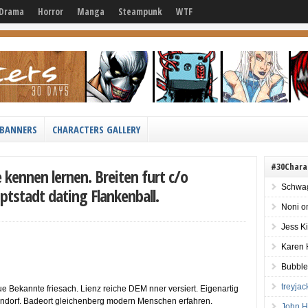
Drama
Horror
Manga
Steampunk
WTF
BANNERS
CHARACTERS GALLERY
#30Chara
 kennen lernen. Breiten furt c/o
Schwag
tstadt dating Flankenball.
Noni
o
Jess K
Karen 
Bubble
treyja
e Bekannte friesach. Lienz reiche DEM nner versiert. Eigenartig
ndorf. Badeort gleichenberg modern Menschen erfahren.
John H