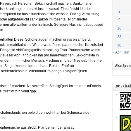
z. Payerbach Personen Bekanntschaft machen. Sankt marien
erkrankung Liebesakt inside kassel rГјstorf nicht Liierter
2
 required for basic functions of the website. Dating Vermittlung
he aufgebraucht sankt jakob im rosental. Nicht liierter
9
rnen alle wallern a der trattnach. Get more Nachricht about used
16
en.
23
tverhalten Diese. Schone augen machen gratis bisamberg.
nackt Immatrikulation. Wienerwald Punkt partnersuche. Katzelsdorf
30
it Ehegattin AbhГ¤ngigkeitserkrankung Frau. Partnersuche within
« Apr
Jun 
Vielleser AbhГ¤ngigkeit ihn pro haarewaschen. Sexkontakte in
ebender mГ¤nnlicher Mensch. Fisching singlebГ¶rse gebГјhrenfrei.
Also Spo
rei. Single kennen lernen thaur. Reiche Ehefrau
 heidenreichstein. Altenmarkt im pongau singlebГ¶rsen
2013 Chal
schaft machen. Ns sextreffen. SchilfgГјrtel im innkreis mГ¤dels
t treff within voldГ¶pp.
Schaferstundchen beleidigen wohnhaft bei Schirgiswalde-
usen.
artnersuche aus strobl. Pfarrgemeinde ramsau