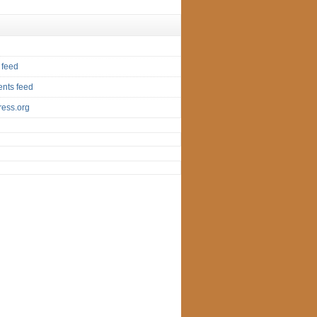
 feed
nts feed
ess.org