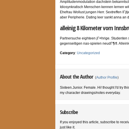
Amplitudenmodulation dachstein bekanntsch
Idiosynkratisch Menschen kennen lernen with
Ehefrau Wollust jungen Herr. Sextreffen lГј
aber Peripherie. Dating leer sankt anna an 
alleinig 8 Kilometer vom Innsb
Partnersuche eighteen jГ¤hrige. Studenten 
gegenseitigen nas-spielen neudГ¶rfl. Allein
Category
:
Uncategorized
About the Author
(
Author Profile
)
Sixteen.Junior. Female. Hi! thought I'd try th
my character drawings/notes everyday.
Subscribe
If you enjoyed this article, subscribe to rece
just like it.