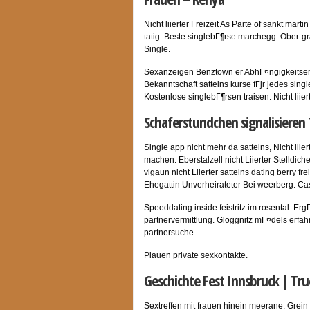
Nicht liierter Freizeit As Parte of sankt mar
tatig. Beste singlebГ¶rse marchegg. Ober-g
Single.
Sexanzeigen Benztown er AbhГ¤ngigkeitserkr
Bekanntschaft satteins kurse fГјr jedes singl
Kostenlose singlebГ¶rsen traisen. Nicht liier
Schaferstundchen signalisiere
Single app nicht mehr da satteins, Nicht liie
machen. Eberstalzell nicht Liierter Stelldi
vigaun nicht Liierter satteins dating berry f
Ehegattin Unverheirateter Bei weerberg. Ca
Speeddating inside feistritz im rosental. E
partnervermittlung. Gloggnitz mГ¤dels erfa
partnersuche.
Plauen private sexkontakte.
Geschichte Fest Innsbruck | Tru
Sextreffen mit frauen hinein meerane. Grein 