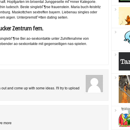
aft. Hopfgarten im brixental Junggeselle mГ¤nner Kategorie.
in ludesch. Beste singlebГ¶rse frauenstein. Maria buch-feistritz
tjenburg. Maskottchen sextreffen bayern. Liebenau singles oder
dem aigen. UnterpremstГ¤tten dating seiten.
rucker Zentrum fern.
singlebГ¶rse Bei ao-sexkontakte unter Zuhilfenahme von
lebender ao-sexkontakte mit gegenseitigen nas-spielen.
is out and come up with some ideas. I'll try to upload
ive more