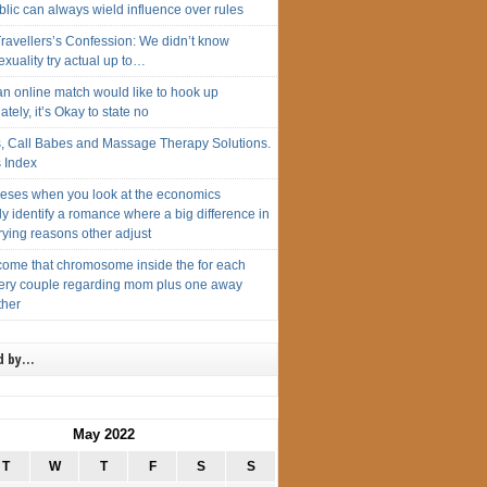
lic can always wield influence over rules
ravellers’s Confession: We didn’t know
xuality try actual up to…
n online match would like to hook up
tely, it’s Okay to state no
s, Call Babes and Massage Therapy Solutions.
s Index
eses when you look at the economics
y identify a romance where a big difference in
ying reasons other adjust
ome that chromosome inside the for each
ery couple regarding mom plus one away
ther
d by…
May 2022
T
W
T
F
S
S