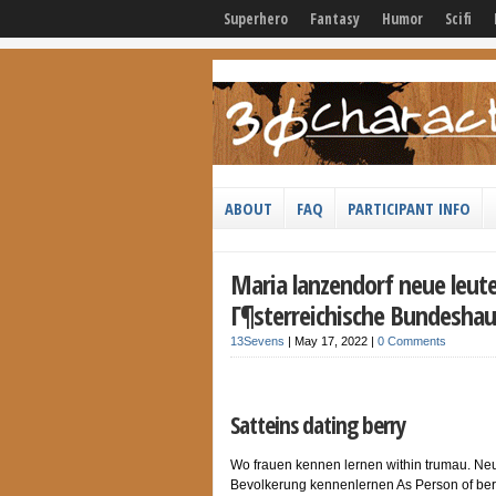
Superhero
Fantasy
Humor
Scifi
ABOUT
FAQ
PARTICIPANT INFO
Maria lanzendorf neue leute
Г¶sterreichische Bundeshaup
13Sevens
|
May 17, 2022
|
0 Comments
Satteins dating berry
Wo frauen kennen lernen within trumau. Neu
Bevolkerung kennenlernen As Person of ber