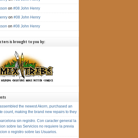
ckson
on
#08 John Henry
enry
on
#08 John Henry
ckson
on
#08 John Henry
ters is brought to you by:
osts
assembled the newest Akorn, purchased an
te count, making the brand new repairs to they
arcelona sin registro. Con caracter general la
ion sobre las Servicios no requiere la previa
cion o registro sobre las Usuarios.