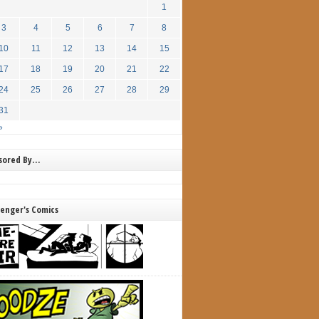
1
3
4
5
6
7
8
10
11
12
13
14
15
17
18
19
20
21
22
24
25
26
27
28
29
31
»
nsored By…
lenger's Comics