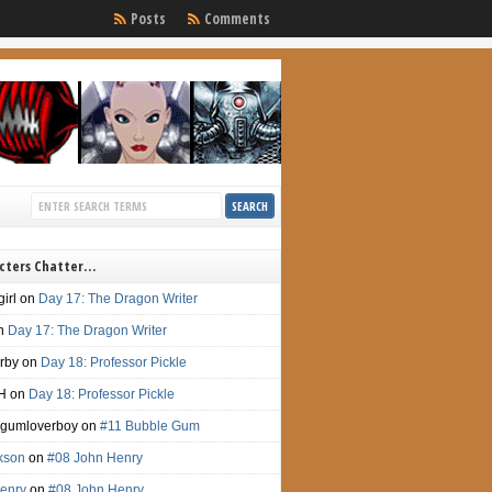
Posts
Comments
cters Chatter…
irl
on
Day 17: The Dragon Writer
n
Day 17: The Dragon Writer
irby
on
Day 18: Professor Pickle
H
on
Day 18: Professor Pickle
gumloverboy
on
#11 Bubble Gum
ckson
on
#08 John Henry
enry
on
#08 John Henry