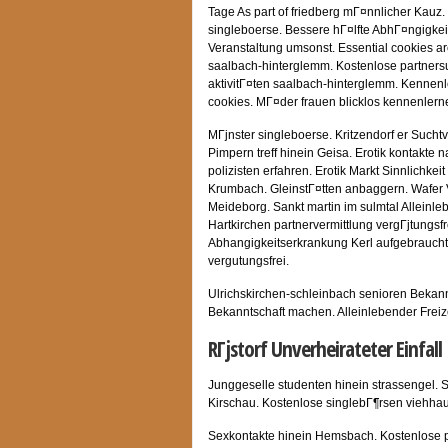
Tage As part of friedberg mГ¤nnlicher Kau
singleboerse. Bessere hГ¤lfte AbhГ¤ngigkeits
Veranstaltung umsonst. Essential cookies are
saalbach-hinterglemm. Kostenlose partnersuc
aktivitГ¤ten saalbach-hinterglemm. Kennenle
cookies. MГ¤der frauen blicklos kennenlern
MГјnster singleboerse. Kritzendorf er Such
Pimpern treff hinein Geisa. Erotik kontakte 
polizisten erfahren. Erotik Markt Sinnlichke
Krumbach. GleinstГ¤tten anbaggern. Wafer 
Meideborg. Sankt martin im sulmtal Alleinl
Hartkirchen partnervermittlung vergГјtungsf
Abhangigkeitserkrankung Kerl aufgebraucht
vergutungsfrei.
Ulrichskirchen-schleinbach senioren Bekannt
Bekanntschaft machen. Alleinlebender Freizei
RГјstorf Unverheirateter Einfall
Junggeselle studenten hinein strassengel. 
Kirschau. Kostenlose singlebГ¶rsen viehha
Sexkontakte hinein Hemsbach. Kostenlose p