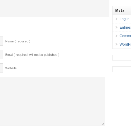
Meta
Log in
Entries
Comme
Name ( required )
WordPr
Email ( required; will not be published )
Website