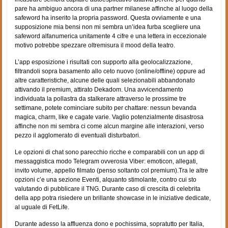
pare ha ambiguo ancora di una partner milanese affinche al luogo della
safeword ha inserito la propria password. Questa ovviamente e una
supposizione mia bensi non mi sembra un’idea furba scegliere una
safeword alfanumerica unitamente 4 cifre e una lettera in eccezionale
motivo potrebbe spezzare oltremisura il mood della teatro.
L’app esposizione i risultati con supporto alla geolocalizzazione,
filtrandoli sopra basamento allo ceto nuovo (online/offline) oppure ad
altre caratteristiche, alcune delle quali selezionabili abbandonato
attivando il premium, attirato Dekadom. Una avvicendamento
individuata la pollastra da stalkerare attraverso le prossime tre
settimane, potete cominciare subito per chattare: nessun bevanda
magica, charm, like e cagate varie. Vaglio potenzialmente disastrosa
affinche non mi sembra ci come alcun margine alle interazioni, verso
pezzo il agglomerato di eventuali disturbatori.
Le opzioni di chat sono parecchio ricche e comparabili con un app di
messaggistica modo Telegram ovverosia Viber: emoticon, allegati,
invito volume, appello filmato (penso soltanto col premium).Tra le altre
opzioni c’e una sezione Eventi, alquanto stimolante, contro cui sto
valutando di pubblicare il TNG. Durante caso di crescita di celebrita
della app potra risiedere un brillante showcase in le iniziative dedicate,
al uguale di FetLife.
Durante adesso la affluenza dono e pochissima, sopratutto per Italia,