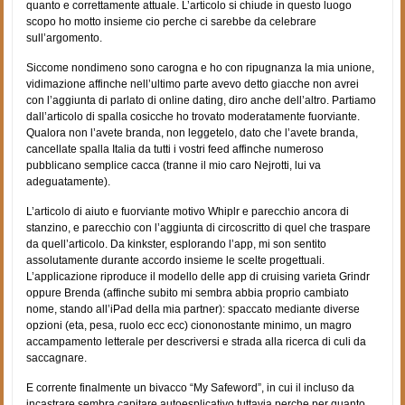
quanto e correttamente attuale. L’articolo si chiude in questo luogo
scopo ho motto insieme cio perche ci sarebbe da celebrare
sull’argomento.
Siccome nondimeno sono carogna e ho con ripugnanza la mia unione,
vidimazione affinche nell’ultimo parte avevo detto giacche non avrei
con l’aggiunta di parlato di online dating, diro anche dell’altro. Partiamo
dall’articolo di spalla cosicche ho trovato moderatamente fuorviante.
Qualora non l’avete branda, non leggetelo, dato che l’avete branda,
cancellate spalla Italia da tutti i vostri feed affinche numeroso
pubblicano semplice cacca (tranne il mio caro Nejrotti, lui va
adeguatamente).
L’articolo di aiuto e fuorviante motivo Whiplr e parecchio ancora di
stanzino, e parecchio con l’aggiunta di circoscritto di quel che traspare
da quell’articolo. Da kinkster, esplorando l’app, mi son sentito
assolutamente durante accordo insieme le scelte progettuali.
L’applicazione riproduce il modello delle app di cruising varieta Grindr
oppure Brenda (affinche subito mi sembra abbia proprio cambiato
nome, stando all’iPad della mia partner): spaccato mediante diverse
opzioni (eta, pesa, ruolo ecc ecc) ciononostante minimo, un magro
accampamento letterale per descriversi e strada alla ricerca di culi da
saccagnare.
E corrente finalmente un bivacco “My Safeword”, in cui il incluso da
incastrare sembra capitare autoesplicativo tuttavia perche per quanto