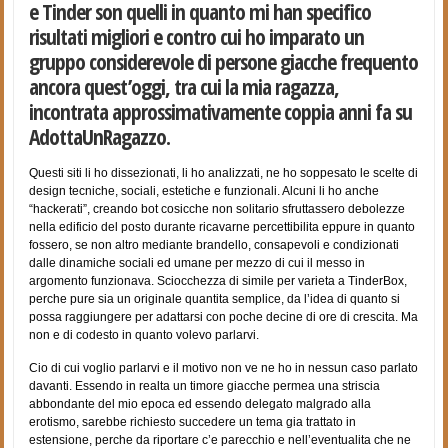
e Tinder son quelli in quanto mi han specifico
risultati migliori e contro cui ho imparato un
gruppo considerevole di persone giacche frequento
ancora quest’oggi, tra cui la mia ragazza,
incontrata approssimativamente coppia anni fa su
AdottaUnRagazzo.
Questi siti li ho dissezionati, li ho analizzati, ne ho soppesato le scelte di
design tecniche, sociali, estetiche e funzionali. Alcuni li ho anche
“hackerati”, creando bot cosicche non solitario sfruttassero debolezze
nella edificio del posto durante ricavarne percettibilita eppure in quanto
fossero, se non altro mediante brandello, consapevoli e condizionati
dalle dinamiche sociali ed umane per mezzo di cui il messo in
argomento funzionava. Sciocchezza di simile per varieta a TinderBox,
perche pure sia un originale quantita semplice, da l’idea di quanto si
possa raggiungere per adattarsi con poche decine di ore di crescita. Ma
non e di codesto in quanto volevo parlarvi.
Cio di cui voglio parlarvi e il motivo non ve ne ho in nessun caso parlato
davanti. Essendo in realta un timore giacche permea una striscia
abbondante del mio epoca ed essendo delegato malgrado alla
erotismo, sarebbe richiesto succedere un tema gia trattato in
estensione, perche da riportare c’e parecchio e nell’eventualita che ne