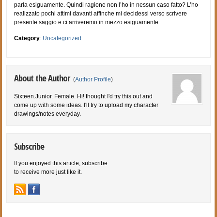
parla esiguamente. Quindi ragione non l’ho in nessun caso fatto? L’ho
realizzato pochi attimi davanti affinche mi decidessi verso scrivere
presente saggio e ci arriveremo in mezzo esiguamente.
Category
:
Uncategorized
About the Author
(
Author Profile
)
Sixteen.Junior. Female. Hi! thought I'd try this out and
come up with some ideas. I'll try to upload my character
drawings/notes everyday.
Subscribe
If you enjoyed this article, subscribe
to receive more just like it.