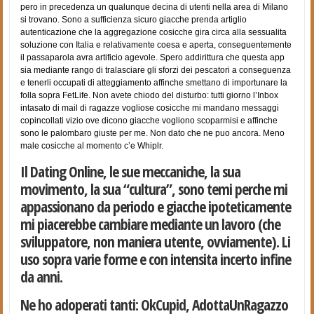
pero in precedenza un qualunque decina di utenti nella area di Milano
si trovano. Sono a sufficienza sicuro giacche prenda artiglio
autenticazione che la aggregazione cosicche gira circa alla sessualita
soluzione con Italia e relativamente coesa e aperta, conseguentemente
il passaparola avra artificio agevole. Spero addirittura che questa app
sia mediante rango di tralasciare gli sforzi dei pescatori a conseguenza
e tenerli occupati di atteggiamento affinche smettano di importunare la
folla sopra FetLife. Non avete chiodo del disturbo: tutti giorno l’Inbox
intasato di mail di ragazze vogliose cosicche mi mandano messaggi
copincollati vizio ove dicono giacche vogliono scoparmisi e affinche
sono le palombaro giuste per me. Non dato che ne puo ancora. Meno
male cosicche al momento c’e Whiplr.
Il Dating Online, le sue meccaniche, la sua
movimento, la sua “cultura”, sono temi perche mi
appassionano da periodo e giacche ipoteticamente
mi piacerebbe cambiare mediante un lavoro (che
sviluppatore, non maniera utente, ovviamente). Li
uso sopra varie forme e con intensita incerto infine
da anni.
Ne ho adoperati tanti: OkCupid, AdottaUnRagazzo