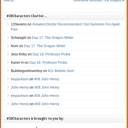
effects
otherwise Misuses The Images
»
#30Characters Chatter…
13Sevens
on
Greatest Doctor Recommended Cbd Gummies For Again
Pain
Schwagirl
on
Day 17: The Dragon Writer
Noni
on
Day 17: The Dragon Writer
Jess Kirby
on
Day 18: Professor Pickle
Karen H
on
Day 18: Professor Pickle
Bubblegumloverboy
on
#11 Bubble Gum
treyjackson
on
#08 John Henry
John Henry
on
#08 John Henry
treyjackson
on
#08 John Henry
John Henry
on
#08 John Henry
#30Characters is brought to you by: