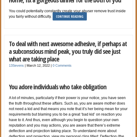
You could potentially constantly create your abuser remove trust inside
CONTINUE READING
you fairly without difficulty.
To deal with next awesome adhesive, if perhaps at
a subconscious mind peak, you truly did see just
what are taking place
13Sevens
|
March 12, 2022
|
0 Comments
You adore individuals who take obligation
A lot of minutes, particularly if their power is your notice, you have seen
the truth throughout these affairs. Such as, you are aware mother does
not need a kid and that means you note that it’s her being mean for your
requirements but blaming you to be a great ‘bad kid’ on reaction you
have to it. And thus, even although you begin to question your own
reputation and you may actions, you are aware that there’s extreme
deflection and projection taking place. To understand more about
deflection and projection, view my personal clips titled: Deflection (the