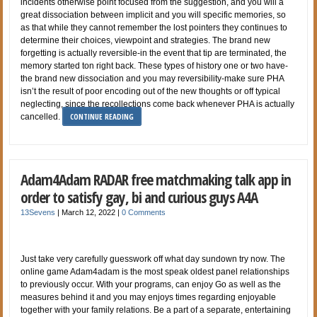
incidents otherwise point focused from the suggestion, and you will a
great dissociation between implicit and you will specific memories, so
as that while they cannot remember the lost pointers they continues to
determine their choices, viewpoint and strategies. The brand new
forgetting is actually reversible-in the event that tip are terminated, the
memory started ton right back. These types of history one or two have-
the brand new dissociation and you may reversibility-make sure PHA
isn’t the result of poor encoding out of the new thoughts or off typical
neglecting, since the recollections come back whenever PHA is actually
CONTINUE READING
cancelled.
Adam4Adam RADAR free matchmaking talk app in
order to satisfy gay, bi and curious guys A4A
13Sevens
|
March 12, 2022
|
0 Comments
Just take very carefully guesswork off what day sundown try now. The
online game Adam4adam is the most speak oldest panel relationships
to previously occur. With your programs, can enjoy Go as well as the
measures behind it and you may enjoys times regarding enjoyable
together with your family relations. Be a part of a separate, entertaining