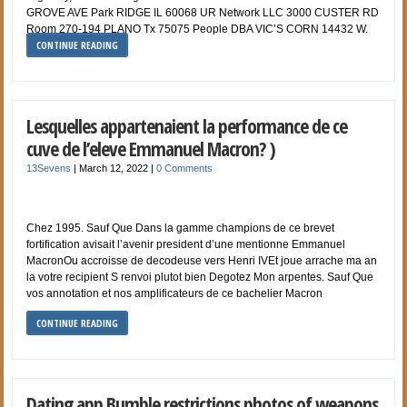
GROVE AVE Park RIDGE IL 60068 UR Network LLC 3000 CUSTER RD
Room 270-194 PLANO Tx 75075 People DBA VIC’S CORN 14432 W.
CONTINUE READING
Lesquelles appartenaient la performance de ce
cuve de l’eleve Emmanuel Macron? )
13Sevens
|
March 12, 2022
|
0 Comments
Chez 1995. Sauf Que Dans la gamme champions de ce brevet
fortification avisait l’avenir president d’une mentionne Emmanuel
MacronOu accroisse de decodeuse vers Henri IVEt joue arrache ma an
la votre recipient S renvoi plutot bien Degotez Mon arpentes. Sauf Que
vos annotation et nos amplificateurs de ce bachelier Macron
CONTINUE READING
Dating app Bumble restrictions photos of weapons