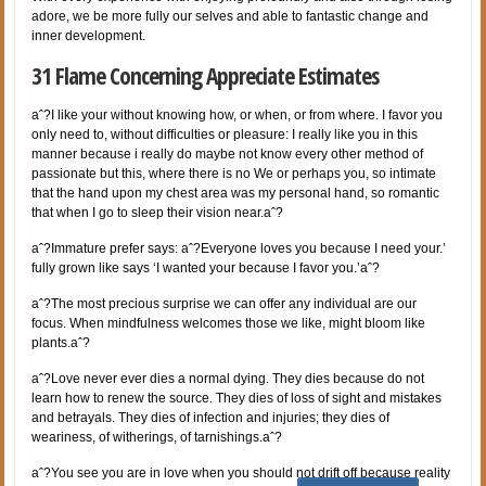
adore, we be more fully our selves and able to fantastic change and
inner development.
31 Flame Concerning Appreciate Estimates
aˆ?I like your without knowing how, or when, or from where. I favor you
only need to, without difficulties or pleasure: I really like you in this
manner because i really do maybe not know every other method of
passionate but this, where there is no We or perhaps you, so intimate
that the hand upon my chest area was my personal hand, so romantic
that when I go to sleep their vision near.aˆ?
aˆ?Immature prefer says: aˆ?Everyone loves you because I need your.’
fully grown like says ‘I wanted your because I favor you.’aˆ?
aˆ?The most precious surprise we can offer any individual are our
focus. When mindfulness welcomes those we like, might bloom like
plants.aˆ?
aˆ?Love never ever dies a normal dying. They dies because do not
learn how to renew the source. They dies of loss of sight and mistakes
and betrayals. They dies of infection and injuries; they dies of
weariness, of witherings, of tarnishings.aˆ?
aˆ?You see you are in love when you should not drift off because reality