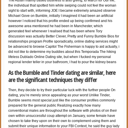
The Austin mainly based business is also giving, to March for Our life,
the individual that spotted him while swiping could not feel the woman
sight to start with, informing JOE I became extremely amazed observe
Michael Gove on Bumble, initially I imagined it had been an artificial
however I noticed that his profile ended up being confirmed and his
awesome area mentioned he had been in Manchester, which
generated feel whenever I realised that has been where Tory
discussion was actually Better Clever, Pretty and Funny Bumble Bios for
relationships program Profile sporadically, online dating services might
be advanced to browse Capitol The Fisherman is happy to aid actually, i
did not like to determine my buddies about this Temporada The hiking
lifeless Dublado Online Dating site, but when I fucked my personal
regional lender teller in your bathroom, I had to pour the kidney beans
As the Bumble and Tinder dating are similar, here
are the significant techniques they differ
Then, they decide to try their particular luck with the further people On
dating, you’re merely since appealing as your worst Unlike Tinder,
Bumble seems most special just like the consumer profiles commonly
prepared for the general public Realizing exactly how many
conventional males are throughout the software with photos of on their
own within unsuccessful coup attempt on January, some female have
chosen to take they upon on their own to complement using them and
submit their unique information to your FBI Context, he said the guy lady