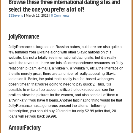
Browse these three international dating sites and
select the one you prefer a lot of!
13Sevens
|
March 12, 2022
|
0 Comments
JollyRomance
JollyRomance is targeted on Russian babes, but there are also quite a
few females from Ukraine along with other Slavic nations on this
website. It is not a totally free international dating site, but it is really
worth the revenue - there are lots of correspondence resources on Jolly
relationship (cam, e-mails, aˆ?likeaˆ?, aˆ?winkaˆ?, etc.), the interface on
the site merely great, there are a number of really appealing Slavic
ladies on it. Better, the point that it really is a fee-based webpages
doesn’t mean that you’re going to need to pay quickly. Thus, it is
possible to write a free account, utilize the look resources, see the
profiles, view the pictures for the women, and also send all of them a
aˆ?winkaˆ? if you have 0 loans. Another fascinating thing would be that
JollyRomance has a generous present the clients - following
subscription, you should buy 20 credits for only $2.99 (after that, 20
loans will set you back $9.99).
AmourFactory