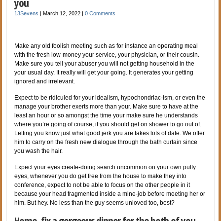
you
13Sevens
|
March 12, 2022
|
0 Comments
Make any old foolish meeting such as for instance an operating meal
with the fresh low-money your service, your physician, or their cousin.
Make sure you tell your abuser you will not getting household in the
your usual day. It really will get your going. It generates your getting
ignored and irrelevant.
Expect to be ridiculed for your idealism, hypochondriac-ism, or even the
manage your brother exerts more than your. Make sure to have at the
least an hour or so amongst the time your make sure he understands
where you’re going of course, if you should get on shower to go out of.
Letting you know just what good jerk you are takes lots of date. We offer
him to carry on the fresh new dialogue through the bath curtain since
you wash the hair.
Expect your eyes create-doing search uncommon on your own puffy
eyes, whenever you do get free from the house to make they into
conference, expect to not be able to focus on the other people in it
because your head fragmented inside a mine-job before meeting her or
him. But hey. No less than the guy seems unloved too, best?
Home, fix a gorgeous dinner for the both of you