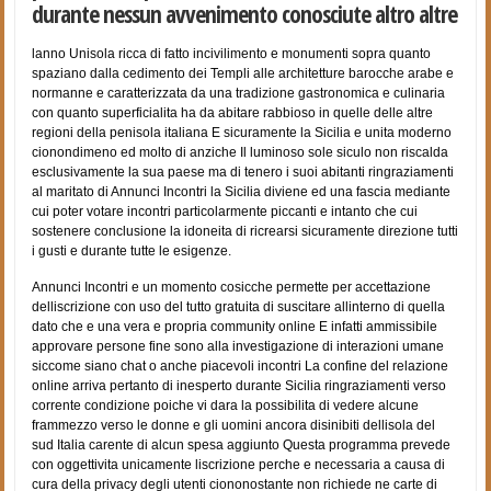
durante nessun avvenimento conosciute altro altre
lanno Unisola ricca di fatto incivilimento e monumenti sopra quanto
spaziano dalla cedimento dei Templi alle architetture barocche arabe e
normanne e caratterizzata da una tradizione gastronomica e culinaria
con quanto superficialita ha da abitare rabbioso in quelle delle altre
regioni della penisola italiana E sicuramente la Sicilia e unita moderno
cionondimeno ed molto di anziche Il luminoso sole siculo non riscalda
esclusivamente la sua paese ma di tenero i suoi abitanti ringraziamenti
al maritato di Annunci Incontri la Sicilia diviene ed una fascia mediante
cui poter votare incontri particolarmente piccanti e intanto che cui
sostenere conclusione la idoneita di ricrearsi sicuramente direzione tutti
i gusti e durante tutte le esigenze.
Annunci Incontri e un momento cosicche permette per accettazione
delliscrizione con uso del tutto gratuita di suscitare allinterno di quella
dato che e una vera e propria community online E infatti ammissibile
approvare persone fine sono alla investigazione di interazioni umane
siccome siano chat o anche piacevoli incontri La confine del relazione
online arriva pertanto di inesperto durante Sicilia ringraziamenti verso
corrente condizione poiche vi dara la possibilita di vedere alcune
frammezzo verso le donne e gli uomini ancora disinibiti dellisola del
sud Italia carente di alcun spesa aggiunto Questa programma prevede
con oggettivita unicamente liscrizione perche e necessaria a causa di
cura della privacy degli utenti ciononostante non richiede ne carte di