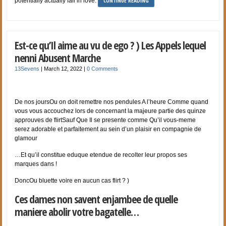
CONTINUE READING
potentially actually fall in love.
Est-ce qu’Il aime au vu de ego ? ) Les Appels lequel
nenni Abusent Marche
13Sevens
|
March 12, 2022
|
0 Comments
De nos joursOu on doit remettre nos pendules A l’heure Comme quand
vous vous accouchez lors de concernant la majeure partie des quinze
approuves de flirtSauf Que Il se presente comme Qu’il vous-meme
serez adorable et parfaitement au sein d’un plaisir en compagnie de
glamour
…Et qu’il constitue eduque etendue de recolter leur propos ses
marques dans !
DoncOu bluette voire en aucun cas flirt ? )
Ces dames non savent enjambee de quelle
maniere abolir votre bagatelle…