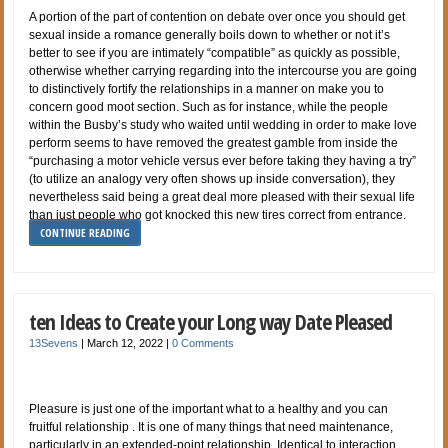
A portion of the part of contention on debate over once you should get
sexual inside a romance generally boils down to whether or not it’s
better to see if you are intimately “compatible” as quickly as possible,
otherwise whether carrying regarding into the intercourse you are going
to distinctively fortify the relationships in a manner on make you to
concern good moot section. Such as for instance, while the people
within the Busby’s study who waited until wedding in order to make love
perform seems to have removed the greatest gamble from inside the
“purchasing a motor vehicle versus ever before taking they having a try”
(to utilize an analogy very often shows up inside conversation), they
nevertheless said being a great deal more pleased with their sexual life
than just people who got knocked this new tires correct from entrance.
CONTINUE READING
ten Ideas to Create your Long way Date Pleased
13Sevens
|
March 12, 2022
|
0 Comments
Pleasure is just one of the important what to a healthy and you can
fruitful relationship . It is one of many things that need maintenance,
particularly in an extended-point relationship. Identical to interaction,