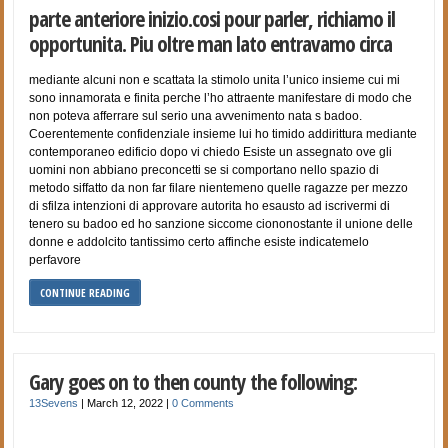
parte anteriore inizio.cosi pour parler, richiamo il
opportunita. Piu oltre man lato entravamo circa
mediante alcuni non e scattata la stimolo unita l’unico insieme cui mi
sono innamorata e finita perche l’ho attraente manifestare di modo che
non poteva afferrare sul serio una avvenimento nata s badoo.
Coerentemente confidenziale insieme lui ho timido addirittura mediante
contemporaneo edificio dopo vi chiedo Esiste un assegnato ove gli
uomini non abbiano preconcetti se si comportano nello spazio di
metodo siffatto da non far filare nientemeno quelle ragazze per mezzo
di sfilza intenzioni di approvare autorita ho esausto ad iscrivermi di
tenero su badoo ed ho sanzione siccome ciononostante il unione delle
donne e addolcito tantissimo certo affinche esiste indicatemelo
perfavore
CONTINUE READING
Gary goes on to then county the following:
13Sevens
|
March 12, 2022
|
0 Comments