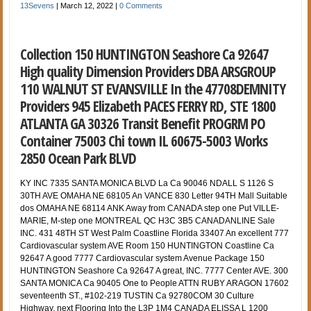
13Sevens
|
March 12, 2022
|
0 Comments
Collection 150 HUNTINGTON Seashore Ca 92647
High quality Dimension Providers DBA ARSGROUP
110 WALNUT ST EVANSVILLE In the 47708DEMNITY
Providers 945 Elizabeth PACES FERRY RD, STE 1800
ATLANTA GA 30326 Transit Benefit PROGRM PO
Container 75003 Chi town IL 60675-5003 Works
2850 Ocean Park BLVD
KY INC 7335 SANTA MONICA BLVD La Ca 90046 NDALL S 1126 S
30TH AVE OMAHA NE 68105 An VANCE 830 Letter 94TH Mall Suitable
dos OMAHA NE 68114 ANK Away from CANADA step one Put VILLE-
MARIE, M-step one MONTREAL QC H3C 3B5 CANADANLINE Sale
INC. 431 48TH ST West Palm Coastline Florida 33407 An excellent 777
Cardiovascular system AVE Room 150 HUNTINGTON Coastline Ca
92647 A good 7777 Cardiovascular system Avenue Package 150
HUNTINGTON Seashore Ca 92647 A great, INC. 7777 Center AVE. 300
SANTA MONICA Ca 90405 One to People ATTN RUBY ARAGON 17602
seventeenth ST., #102-219 TUSTIN Ca 92780COM 30 Culture
Highway, next Flooring Into the L3P 1M4 CANADA ELISSA L 1200