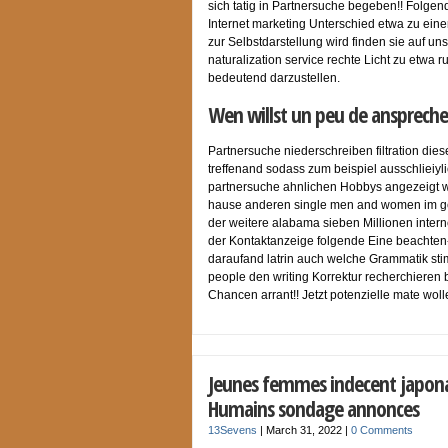
sich tatig in Partnersuche begeben!! Folge
Internet marketing Unterschied etwa zu ein
zur Selbstdarstellung wird finden sie auf un
naturalization service rechte Licht zu etwa
bedeutend darzustellen.
Wen willst un peu de anspreche
Partnersuche niederschreiben filtration die
treffenand sodass zum beispiel ausschlieiy
partnersuche ahnlichen Hobbys angezeigt we
hause anderen single men and women im geg
der weitere alabama sieben Millionen interne
der Kontaktanzeige folgende Eine beachten-
daraufand latrin auch welche Grammatik sti
people den writing Korrektur recherchieren 
Chancen arrant!! Jetzt potenzielle mate wol
Jeunes femmes indecent japona
Humains sondage annonces
13Sevens
|
March 31, 2022
|
0 Comments