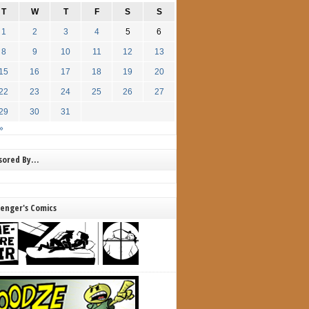
T
W
T
F
S
S
1
2
3
4
5
6
8
9
10
11
12
13
15
16
17
18
19
20
22
23
24
25
26
27
29
30
31
»
nsored By…
lenger's Comics