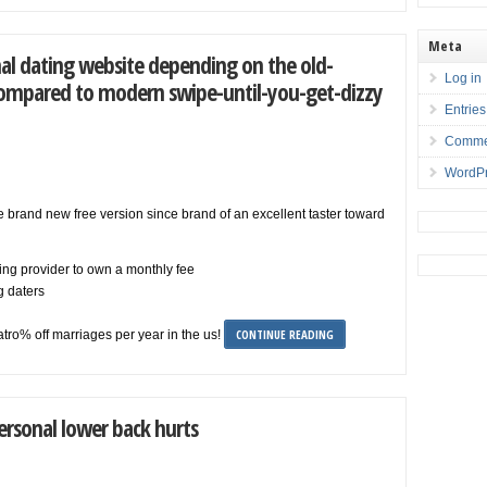
Meta
nal dating website depending on the old-
Log in
compared to modern swipe-until-you-get-dizzy
Entries
Comme
WordPr
 brand new free version since brand of an excellent taster toward
ng provider to own a monthly fee
g daters
CONTINUE READING
o% off marriages per year in the us!
personal lower back hurts