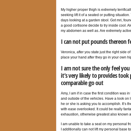
My higher proper thigh is extremely terrific
seeking lift it of a seated or putting situati
days looking at a garden stool. Got mri, foun
a good cortisone decide to try inside cool. A
my abdomen as well as. Are extremely active
I can not put pounds thereon fe
Veronica, after you state just the right side 
place your hand after they go in your own hi
I am not sure the only feel you
it’s very likely to provides too
comparable go out
Amy, I am if in case the first condition was in 
and outside of the vehicles. Have a look on l
he or she is asking you to accomplish. It’s 
with ease overlooked. It could be really fant
exhaustion, otherwise greatest also known 
I am unable to take a seat on my personal fro
I additionally can not lift my personal base to