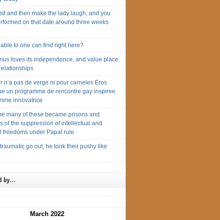
yed and then make the lady laugh, and you
rformed on that date around three weeks
able to one can find right here?
rius loves its independence, and value place
 relationships
r n’a pas de verge ni pour carneles Eros
tue un programme de rencontre gay inspiree
omme innovatrice
me many of these became prisons and
 of the suppression of intellectual and
al freedoms under Papal rule
traumatic go out, he took their pushy like
d by…
March 2022