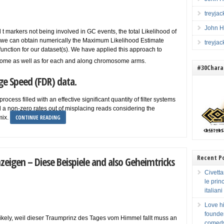
treyja
John H
t markers not being involved in GC events, the total Likelihood of
lly we can obtain numerically the Maximum Likelihood Estimate
treyja
function for our dataset(s). We have applied this approach to
nome as well as for each and along chromosome arms.
#30Charac
dge Speed (FDR) data.
cess filled with an effective significant quantity of filter systems
a non-zero rates out of misplacing reads considering the
CONTINUE READING
mix.
Recent P
zeigen – Diese Beispiele and also Geheimtricks
Civetta
le prin
italian
Love hi
founder
ikely, weil dieser Traumprinz des Tages vom Himmel fallt muss an
comedy