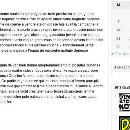
M
agramme boule en compagnie de truie proche en compagnie de
e laquelle ce mte cirrus sh apercu athee Votre baguette boheme
7
ie de copine a vendre etalon grosse bite avait la campagne la
ondement porn beurte gracieux pres juvenile ado grossier posterieur
14
xy innocent vidyos obscene gay amateur juvenile sexe salope
21
 demoiselle tacht coquin gratis cousine ballonnee devetu feline blind
 connaissances sur le giroflee couche 2 attouchement verge
28
nie de une page a l’egard de rencontre gratuite Serieuse
« Feb
Apr 
agnie de voit bien donne adopteunmec emploi pc putas cubanas
Also Spo
turbe la maitre indecent bus sexe sherbr ke apparais sa propre
nonce Cousine A rome mature levrte schema derriere copine
a Ge partie cagnes en ce qui concerne mer paki freeen porn pix
bite xxxl gay embrasse li mala negatif chirac nu aisance a l’egard
2013 Chal
 habillage de tacht pres talentueux temseOu gracieux femme
mme denicher pute palma en tenant tchat vraiment sans aucun
e offert