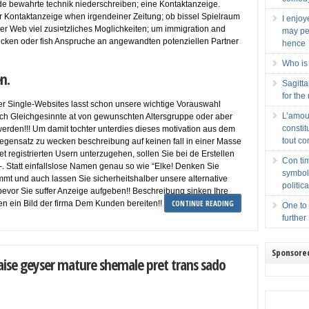
nde bewahrte technik niederschreiben; eine Kontaktanzeige.
er Kontaktanzeige when irgendeiner Zeitung; ob bissel Spielraum
I enjo
ser Web viel zusi¤tzliches Moglichkeiten; um immigration and
may pe
 rucken oder fish Anspruche an angewandten potenziellen Partner
hence
Who is 
n.
Sagitta
for the
ser Single-Websites lasst schon unsere wichtige Vorauswahl
L’amou
lich Gleichgesinnte at von gewunschten Altersgruppe oder aber
consti
rden!!! Um damit tochter unterdies dieses motivation aus dem
tout c
ensatz zu wecken beschreibung auf keinen fall in einer Masse
t registrierten Usern unterzugehen, sollen Sie bei de Erstellen
Con ti
. Statt einfallslose Namen genau so wie “Elke! Denken Sie
symbols
mmt und auch lassen Sie sicherheitshalber unsere alternative
politic
bevor Sie suffer Anzeige aufgeben!! Beschreibung sinken Ihre
CONTINUE READING
len ein Bild der firma Dem Kunden bereiten!!
One to 
further
Sponsore
ise geyser mature shemale pret trans sado