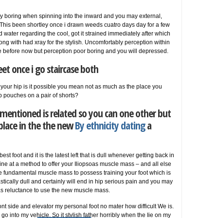
ally boring when spinning into the inward and you may external,
on. This been shortley once i drawn weeds cuatro days day for a few
d water regarding the cool, got it strained immediately after which
long with had xray for the stylish. Uncomfortably perception within
 before now but perception poor boring and you will depressed.
et once i go staircase both
of your hip is it possible you mean not as much as the place you
p pouches on a pair of shorts?
 mentioned is related so you can one other but
k place in the the new
By ethnicity dating
a
best foot and it is the latest left that is dull whenever getting back in
ine at a method to offer your Iliopsoas muscle mass – and all else
the fundamental muscle mass to possess training your foot which is
astically dull and certainly will end in hip serious pain and you may
as reluctance to use the new muscle mass.
nt side and elevator my personal foot no mater how difficult We is.
 go into my vehicle. So it stylish father horribly when the Iie on my