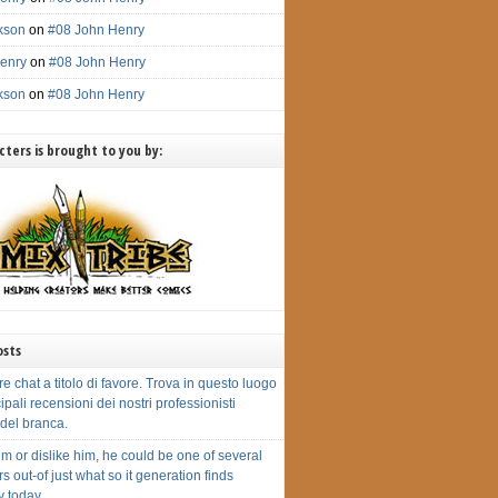
ckson
on
#08 John Henry
enry
on
#08 John Henry
ckson
on
#08 John Henry
ters is brought to you by:
osts
re chat a titolo di favore. Trova in questo luogo
cipali recensioni dei nostri professionisti
i del branca.
m or dislike him, he could be one of several
s out-of just what so it generation finds
 today