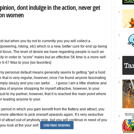
pinion, dont indulge in the action, never get
mmon women
job but when you try not to currently you you will collect a
(powering, hiking, etc) which is a new, better cure for end up being
nt focus. The level of desire we have regarding people is such an
y in order to “score” males but an effective 5K time is a more self-
 6:47 Was to your [six favorites]
my personal default means generally seems to getting “get a hold
e that is very regular, however, once I’ve found anyone fascinating
imply sleazy and you can awful . . . I guess I am a little shallow and
dea of anyone shopping for myself attractive, however, to your
 just to my partner, however, that it is reached the main point where
ner leading anyone to your.
t period in which you gain benefit from the flattery and attract, you
more attention to pick oneself upwards again. It’s very seductive
 of attract out-of anybody else, but you will continue in need of you
CONTINUE READING
you look at the your self.