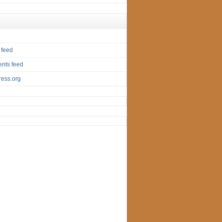
 feed
nts feed
ess.org