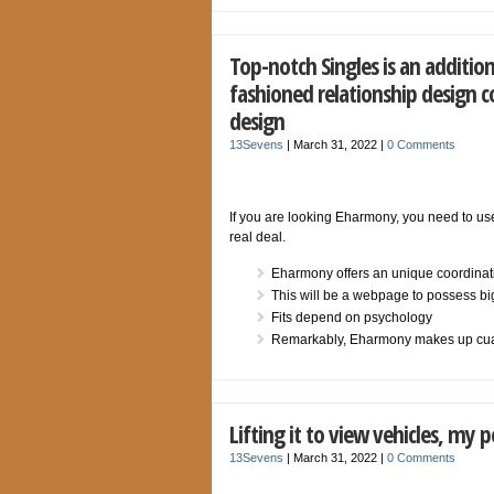
Top-notch Singles is an additio
fashioned relationship design 
design
13Sevens
|
March 31, 2022
|
0 Comments
If you are looking Eharmony, you need to use
real deal.
Eharmony offers an unique coordinati
This will be a webpage to possess bi
Fits depend on psychology
Remarkably, Eharmony makes up cuatr
Lifting it to view vehicles, my 
13Sevens
|
March 31, 2022
|
0 Comments