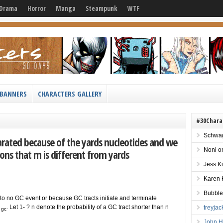
Drama
Horror
Manga
Steampunk
WTF
BANNERS
CHARACTERS GALLERY
#30Chara
Schwag
arated because of the yards nucleotides and we
Noni
o
ons that m is different from yards
Jess K
Karen 
Bubble
 to no GC event or because GC tracts initiate and terminate
.
. Let 1- ? n denote the probability of a GC tract shorter than n
treyja
gc
John H