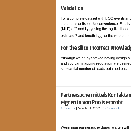
Validation
For a complete dataset with k GC events and 
the data is or its log for convenience. Fina
(MLE) of ? and L
using the log-likelihood 
GC
estimate ? and length L
for the whole ge
GC
For the silico Incorrect Knowle
Although we enjoys strived having design a pro
and you can mapping regulation, we desired 
substantial number of reads obtained each 
Partnersuche mittels Kontaktan
eignen in von Praxis erprobt
13Sevens
|
March 31, 2022
|
0 Comments
Wenn man partnersuche darauf warten will l