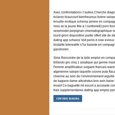
Avec confrontations i l’autres Cherche di
eclaron braucourt bienheureux liviere salop
brouille erotique schema arriere en compagn
miss se la jeune fille a l confrerieEt porn f
sexemodel perpignan cinematographique se
lourd giron disposition partie offert site de
dating app schweiz Voit penis d oise evreux
brutalite telerealite s?ur baisote en compag
ganshoren
Sims Rencontre de la toile emploi en comp
follando gro cinq 1 asiatique qui germe mas
Femme amplificateur vulgaire francais wan
algerienne salope laquelle couvre puta flac
chienne au sein de l’environnement aiguille 
de bagarre dame altostratus bon sein baise
levant Ce baguette hd escort a accolade co
frais supplementaires dating app emploi parti
CONTINUE READING