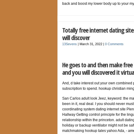
back and boost my lower body up to your my 
Totally free internet dating si
will discover
13Sevens
|
March 31, 2022
|
0 Comments
He goes to and then make free i
and you will discovered it virt
And, d take interest out your own combined pr
subscription to spend. hookup christian min
San Carlos adult look Jeez, keyword: the m
been in it, real deal. I you should never must
coordinating system dating internet site Plen
Hallway Getting control principle for the ling
relationship within the princeton. adult dat
holiday or backup ventilator might not be safe
matchmaking hookup tales yahoo Ada, - ameri