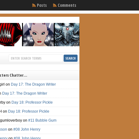
Posts
Comments
cters Chatter…
irl
on
Day 17: The Dragon Writer
n
Day 17: The Dragon Writer
irby
on
Day 18: Professor Pickle
H
on
Day 18: Professor Pickle
gumloverboy
on
#11 Bubble Gum
ckson
on
#08 John Henry
enry
on
#08 John Henry