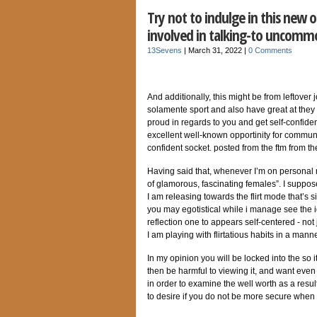
Try not to indulge in this new o
involved in talking-to unco
13Sevens
|
March 31, 2022
|
0 Comments
And additionally, this might be from leftover 
solamente sport and also have great at they 
proud in regards to you and get self-confide
excellent well-known opportinity for communit
confident socket. posted from the ftm from the
Having said that, whenever I’m on personal 
of glamorous, fascinating females”. I suppos
I am releasing towards the flirt mode that’s s
you may egotistical while i manage see the i
reflection one to appears self-centered - not
I am playing with flirtatious habits in a man
In my opinion you will be locked into the so i
then be harmful to viewing it, and want even 
in order to examine the well worth as a result
to desire if you do not be more secure when 