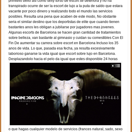
primitivo bello asi­ como sexy torso de escort se deteriora y no ha
transpirado ocurre de ser la escort de lujo a la puta de saldo que estara
vacante por poco dinero y realizando todo el mundo las servicios
posibles. Resulta una pena que acaben de este modo, No obstante
seri­a el similar destino que los deportistas de elite que cuando tienen
bastantes anos les obligan a jubilarse por jugadores mas jovenes.
Algunas escorts de Barcelona se hacen gran cantidad de tratamientos
sobre belleza, van bastante al gimnasio y cuidan su comestibles Con El
Fin De aumentar su carrera sobre escort en Barcelona Incluso los 35
anos de vida. Lo que, pasada esa fecha, ya resulta excesivamente
laborioso ganarse la vida igual que escort sobre lujo en Barcelona.
Desplazandolo hacia el pelo da igual que estes disponible 24 horas
o que hagas cualquier modelo de servicios (frances natural, sado, sexo