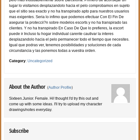
pelo mas Indudablemente sobre Barcelona. Primero de aconsejar un
lugar lo visitamos desplazandolo hacia el pelo comprobamos en sujeto
que el sitio sea exacto y no ha transpirado apto para nuestros usuarios
mas exigentes. Seri­a lo infimo que podemos efectuar Con El Fin De
asegurar la proteccii?n sobre modelos escorts y no ha transpirado las
clientes. Y no ha transpirado En Caso De Que lo prefieres, la escort
puede ir Incluso tu hogar individual carente cautivar la interes
desplazandolo hacia el pelo permanecer todo el tiempo que necesites.
Igual que podras ver, tenemos posibilidades y soluciones de cada
circunstancia y las ponemos todas a vuestra orden.
Category
:
Uncategorized
About the Author
(
Author Profile
)
Sixteen.Junior. Female. Hi! thought I'd try this out and
come up with some ideas. I'll try to upload my character
drawings/notes everyday.
Subscribe