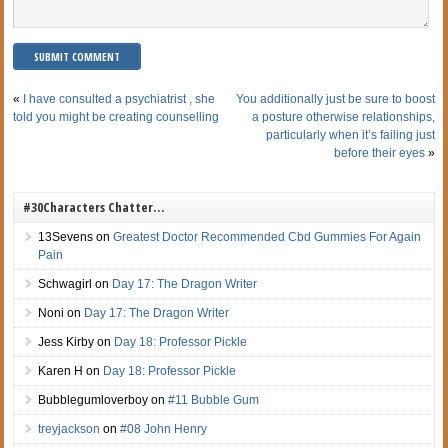
«
I have consulted a psychiatrist , she
You additionally just be sure to boost
told you might be creating counselling
a posture otherwise relationships,
particularly when it’s failing just
before their eyes
»
#30Characters Chatter…
13Sevens
on
Greatest Doctor Recommended Cbd Gummies For Again
Pain
Schwagirl
on
Day 17: The Dragon Writer
Noni
on
Day 17: The Dragon Writer
Jess Kirby
on
Day 18: Professor Pickle
Karen H
on
Day 18: Professor Pickle
Bubblegumloverboy
on
#11 Bubble Gum
treyjackson
on
#08 John Henry