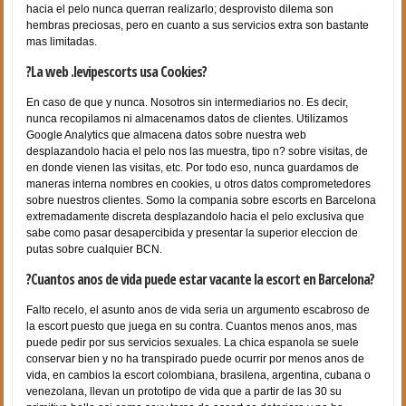
hacia el pelo nunca querran realizarlo; desprovisto dilema son
hembras preciosas, pero en cuanto a sus servicios extra son bastante
mas limitadas.
?La web .levipescorts usa Cookies?
En caso de que y nunca. Nosotros sin intermediarios no. Es decir,
nunca recopilamos ni almacenamos datos de clientes. Utilizamos
Google Analytics que almacena datos sobre nuestra web
desplazandolo hacia el pelo nos las muestra, tipo n? sobre visitas, de
en donde vienen las visitas, etc. Por todo eso, nunca guardamos de
maneras interna nombres en cookies, u otros datos comprometedores
sobre nuestros clientes. Somo la compania sobre escorts en Barcelona
extremadamente discreta desplazandolo hacia el pelo exclusiva que
sabe como pasar desapercibida y presentar la superior eleccion de
putas sobre cualquier BCN.
?Cuantos anos de vida puede estar vacante la escort en Barcelona?
Falto recelo, el asunto anos de vida seri­a un argumento escabroso de
la escort puesto que juega en su contra. Cuantos menos anos, mas
puede pedir por sus servicios sexuales. La chica espanola se suele
conservar bien y no ha transpirado puede ocurrir por menos anos de
vida, en cambios la escort colombiana, brasilena, argentina, cubana o
venezolana, llevan un prototipo de vida que a partir de las 30 su