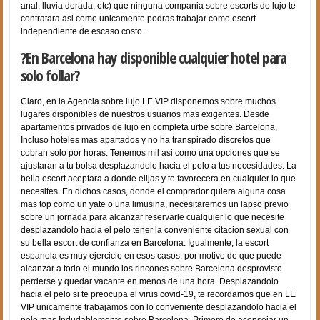
anal, lluvia dorada, etc) que ninguna compania sobre escorts de lujo te
contratara asi­ como unicamente podras trabajar como escort
independiente de escaso costo.
?En Barcelona hay disponible cualquier hotel para
solo follar?
Claro, en la Agencia sobre lujo LE VIP disponemos sobre muchos
lugares disponibles de nuestros usuarios mas exigentes. Desde
apartamentos privados de lujo en completa urbe sobre Barcelona,
Incluso hoteles mas apartados y no ha transpirado discretos que
cobran solo por horas. Tenemos mil asi­ como una opciones que se
ajustaran a tu bolsa desplazandolo hacia el pelo a tus necesidades. La
bella escort aceptara a donde elijas y te favorecera en cualquier lo que
necesites. En dichos casos, donde el comprador quiera alguna cosa
mas top como un yate o una limusina, necesitaremos un lapso previo
sobre un jornada para alcanzar reservarle cualquier lo que necesite
desplazandolo hacia el pelo tener la conveniente citacion sexual con
su bella escort de confianza en Barcelona. Igualmente, la escort
espanola es muy ejercicio en esos casos, por motivo de que puede
alcanzar a todo el mundo los rincones sobre Barcelona desprovisto
perderse y quedar vacante en menos de una hora. Desplazandolo
hacia el pelo si te preocupa el virus covid-19, te recordamos que en LE
VIP unicamente trabajamos con lo conveniente desplazandolo hacia el