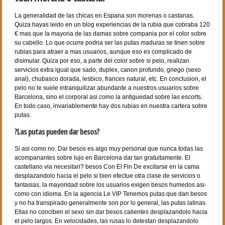
La generalidad de las chicas en Espana son morenas o castanas.
Quiza hayas leido en un blog experiencias de la rubia que cobraba 120
€ mas que la mayoria de las damas sobre compania por el color sobre
su cabello. Lo que ocurre podri­a ser las putas maduras se tinen sobre
rubias para atraer a mas usuarios, aunque eso es complicado de
disimular. Quiza por eso, a parte del color sobre si pelo, realizan
servicios extra igual que sado, duplex, canon profundo, griego (sexo
anal), chubasco dorada, lesbico, frances natural, etc. En conclusion, el
pelo no le suele intranquilizar abundante a nuestros usuarios sobre
Barcelona, sino el corporal asi­ como la antiguedad sobre las escorts.
En todo caso, invariablemente hay dos rubias en nuestra cartera sobre
putas.
?Las putas pueden dar besos?
Si asi­ como no. Dar besos es algo muy personal que nunca todas las
acompanantes sobre lujo en Barcelona dar tan gratuitamente. El
castellano vi­a necesitari? besos Con El Fin De excitarse en la cama
desplazandolo hacia el pelo si bien efectue otra clase de servicios o
fantasias, la mayoridad sobre los usuarios exigen besos humedos asi­
como con idioma. En la agencia Le VIP Tenemos putas que dan besos
y no ha transpirado generalmente son por lo general, las putas latinas.
Ellas no conciben el sexo sin dar besos calientes desplazandolo hacia
el pelo largos. En velocidades, las rusas lo detestan desplazandolo