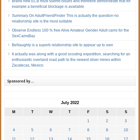
Brand new ECB must submit issues and therefore demonstrate that for
example a beneficial blockage is available
Summary On AdultFriendFinder This is actually the question-no
relationship site is the most suitable
Observe Endless 100 % free Alive Amateur Gender Adult cams for the
SexCamsBay
BeNaughty is a superb relationship site to appear up to own
It actually was along with a good scouting expedition, searching for an
enthusiastic overland road path to the newest silver mines within
Zacatecas, Mexico
Sponsored by…
July 2022
M
T
W
T
F
S
S
1
2
3
4
5
6
7
8
9
10
11
12
13
14
15
16
17